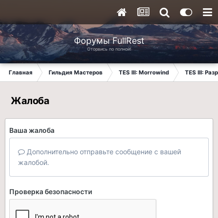
Форумы FullRest
Оторвись по полной!
Главная
Гильдия Мастеров
TES III: Morrowind
TES III: Ра
Жалоба
Ваша жалоба
Дополнительно отправьте сообщение с вашей
жалобой.
Проверка безопасности