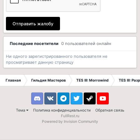
Отправить жалобу
Последние посетители
0 пользователей онлайн
Ни одного зарегистрированного пользователя не
просматривает данную страницу
Главная
Гильдия Мастеров
TES III: Morrowind
TES III: Ра
Discord
VK
Telegram
Twitter
Steam
Youtube
Тема
Политика конфиденциальности
Обратная связь
FullRest.ru
Powered by Invision Community