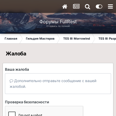
Форумы FullRest
Оторвись по полной!
Главная
Гильдия Мастеров
TES III: Morrowind
TES III: Ра
Жалоба
Ваша жалоба
Дополнительно отправьте сообщение с вашей
жалобой.
Проверка безопасности