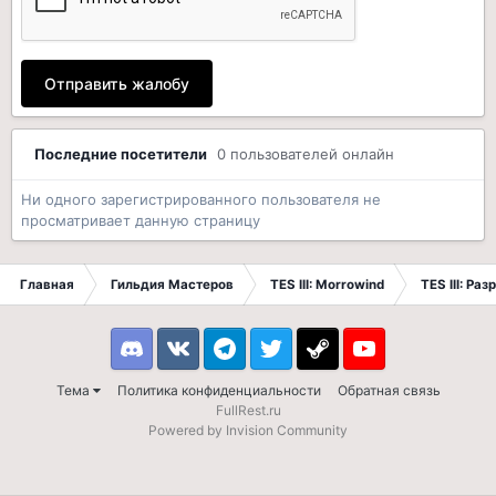
Отправить жалобу
Последние посетители
0 пользователей онлайн
Ни одного зарегистрированного пользователя не
просматривает данную страницу
Главная
Гильдия Мастеров
TES III: Morrowind
TES III: Ра
Discord
VK
Telegram
Twitter
Steam
Youtube
Тема
Политика конфиденциальности
Обратная связь
FullRest.ru
Powered by Invision Community