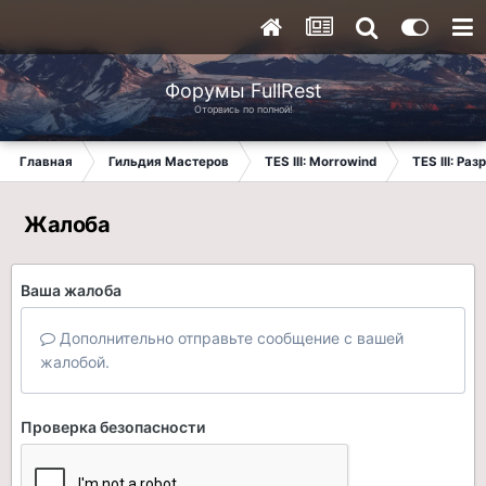
Форумы FullRest
Оторвись по полной!
Главная
Гильдия Мастеров
TES III: Morrowind
TES III: Ра
Жалоба
Ваша жалоба
Дополнительно отправьте сообщение с вашей
жалобой.
Проверка безопасности