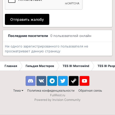
Отправить жалобу
Последние посетители
0 пользователей онлайн
Ни одного зарегистрированного пользователя не
просматривает данную страницу
Главная
Гильдия Мастеров
TES III: Morrowind
TES III: Ра
Discord
VK
Telegram
Twitter
Steam
Youtube
Тема
Политика конфиденциальности
Обратная связь
FullRest.ru
Powered by Invision Community