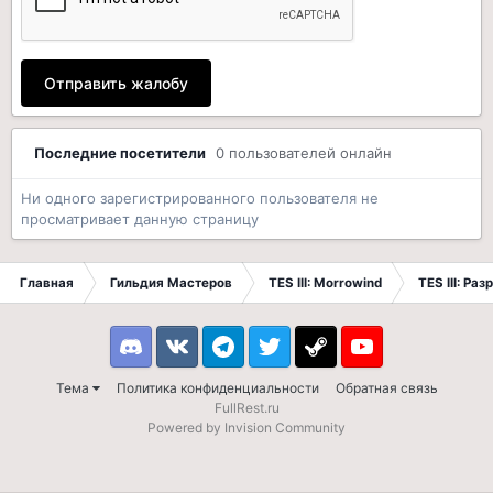
Отправить жалобу
Последние посетители
0 пользователей онлайн
Ни одного зарегистрированного пользователя не
просматривает данную страницу
Главная
Гильдия Мастеров
TES III: Morrowind
TES III: Ра
Discord
VK
Telegram
Twitter
Steam
Youtube
Тема
Политика конфиденциальности
Обратная связь
FullRest.ru
Powered by Invision Community