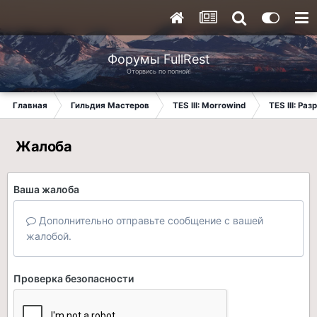
Форумы FullRest
Оторвись по полной!
Главная
Гильдия Мастеров
TES III: Morrowind
TES III: Ра
Жалоба
Ваша жалоба
Дополнительно отправьте сообщение с вашей
жалобой.
Проверка безопасности