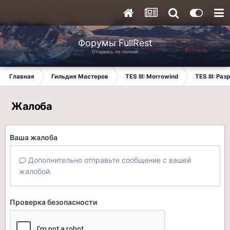
Форумы FullRest
Оторвись по полной!
Главная
Гильдия Мастеров
TES III: Morrowind
TES III: Ра
Жалоба
Ваша жалоба
Дополнительно отправьте сообщение с вашей
жалобой.
Проверка безопасности