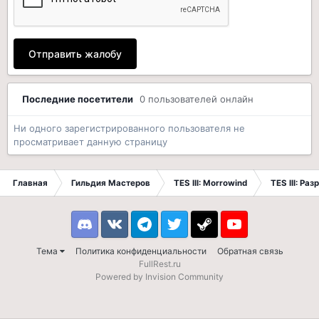
Отправить жалобу
Последние посетители
0 пользователей онлайн
Ни одного зарегистрированного пользователя не
просматривает данную страницу
Главная
Гильдия Мастеров
TES III: Morrowind
TES III: Ра
Discord
VK
Telegram
Twitter
Steam
Youtube
Тема
Политика конфиденциальности
Обратная связь
FullRest.ru
Powered by Invision Community