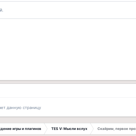
й.
ает данную страницу
ждение игры и плагинов
TES V: Мысли вслух
Скайрим, первое про