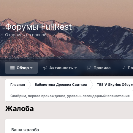
Форумы FullRest
Оторвись по полной!
Обзор
Активность
Правила
По
Главная
Библиотека Древних Свитков
TES V Skyrim: Обсу
Скайрим, первое прохождение, уровень легендарный: впечатления
Жалоба
Ваша жалоба