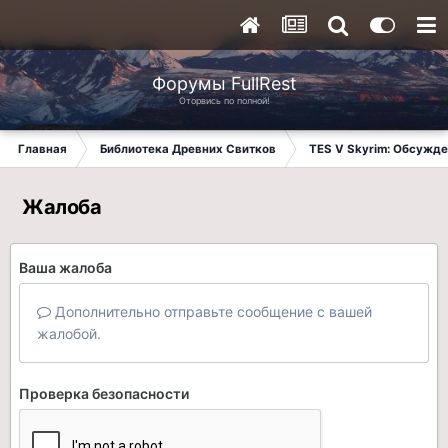
Форумы FullRest
Оторвись по полной!
Главная
Библиотека Древних Свитков
TES V Skyrim: Обсужде
Жалоба
Ваша жалоба
Дополнительно отправьте сообщение с вашей
жалобой.
Проверка безопасности