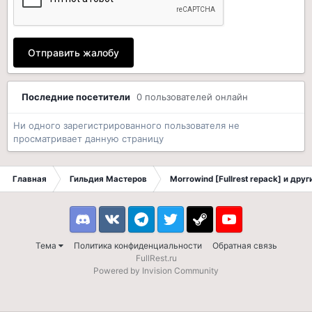
Отправить жалобу
Последние посетители
0 пользователей онлайн
Ни одного зарегистрированного пользователя не
просматривает данную страницу
Главная
Гильдия Мастеров
Morrowind [Fullrest repack] и дру
Discord
VK
Telegram
Twitter
Steam
Youtube
Тема
Политика конфиденциальности
Обратная связь
FullRest.ru
Powered by Invision Community