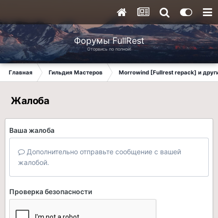
Форумы FullRest
Оторвись по полной!
Главная
Гильдия Мастеров
Morrowind [Fullrest repack] и дру
Жалоба
Ваша жалоба
Дополнительно отправьте сообщение с вашей
жалобой.
Проверка безопасности