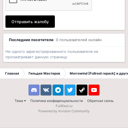
Отправить жалобу
Последние посетители
0 пользователей онлайн
Ни одного зарегистрированного пользователя не
просматривает данную страницу
Главная
Гильдия Мастеров
Morrowind [Fullrest repack] и дру
Discord
VK
Telegram
Twitter
Steam
Youtube
Тема
Политика конфиденциальности
Обратная связь
FullRest.ru
Powered by Invision Community