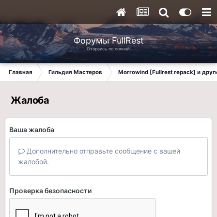
Форумы FullRest
Оторвись по полной!
Главная
Гильдия Мастеров
Morrowind [Fullrest repack] и дру
Жалоба
Ваша жалоба
Дополнительно отправьте сообщение с вашей
жалобой.
Проверка безопасности