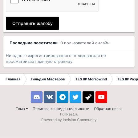
Отправить жалобу
Последние посетители
0 пользователей онлайн
Ни одного зарегистрированного пользователя не
просматривает данную страницу
Главная
Гильдия Мастеров
TES III: Morrowind
TES III: Ра
Discord
VK
Telegram
Twitter
Steam
Youtube
Тема
Политика конфиденциальности
Обратная связь
FullRest.ru
Powered by Invision Community