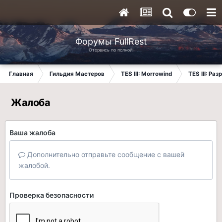
Форумы FullRest
Оторвись по полной!
Главная
Гильдия Мастеров
TES III: Morrowind
TES III: Ра
Жалоба
Ваша жалоба
Дополнительно отправьте сообщение с вашей
жалобой.
Проверка безопасности