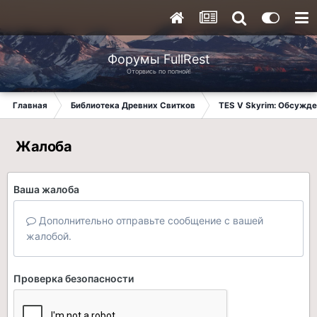
Форумы FullRest
Оторвись по полной!
Главная
Библиотека Древних Свитков
TES V Skyrim: Обсужде
Жалоба
Ваша жалоба
Дополнительно отправьте сообщение с вашей
жалобой.
Проверка безопасности