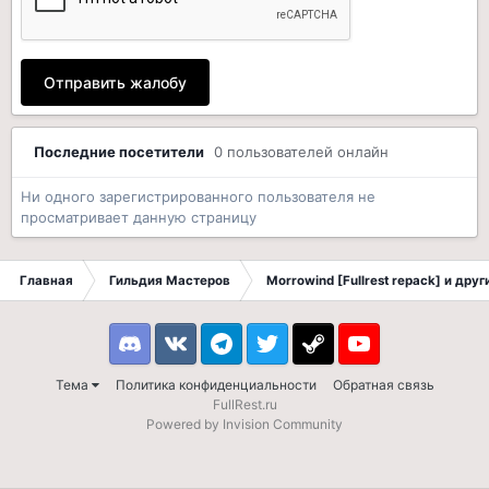
Отправить жалобу
Последние посетители
0 пользователей онлайн
Ни одного зарегистрированного пользователя не
просматривает данную страницу
Главная
Гильдия Мастеров
Morrowind [Fullrest repack] и дру
Discord
VK
Telegram
Twitter
Steam
Youtube
Тема
Политика конфиденциальности
Обратная связь
FullRest.ru
Powered by Invision Community