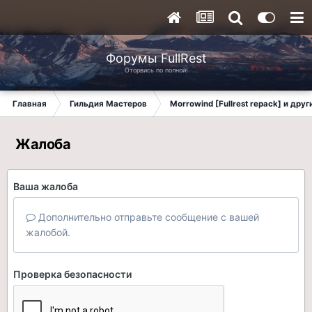
Форумы FullRest
Оторвись по полной!
Главная
Гильдия Мастеров
Morrowind [Fullrest repack] и дру
Жалоба
Ваша жалоба
Дополнительно отправьте сообщение с вашей
жалобой.
Проверка безопасности