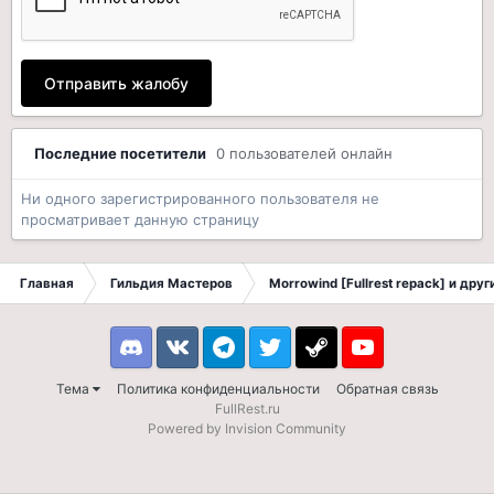
Отправить жалобу
Последние посетители
0 пользователей онлайн
Ни одного зарегистрированного пользователя не
просматривает данную страницу
Главная
Гильдия Мастеров
Morrowind [Fullrest repack] и дру
Discord
VK
Telegram
Twitter
Steam
Youtube
Тема
Политика конфиденциальности
Обратная связь
FullRest.ru
Powered by Invision Community