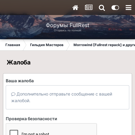
Форумы FullRest
Оторвись по полной!
Главная
Гильдия Мастеров
Morrowind [Fullrest repack] и дру
Жалоба
Ваша жалоба
Дополнительно отправьте сообщение с вашей
жалобой.
Проверка безопасности