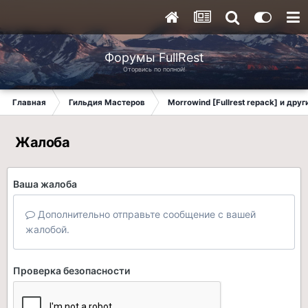
Форумы FullRest
Оторвись по полной!
Главная
Гильдия Мастеров
Morrowind [Fullrest repack] и дру
Жалоба
Ваша жалоба
Дополнительно отправьте сообщение с вашей
жалобой.
Проверка безопасности