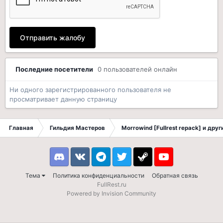
Отправить жалобу
Последние посетители
0 пользователей онлайн
Ни одного зарегистрированного пользователя не
просматривает данную страницу
Главная
Гильдия Мастеров
Morrowind [Fullrest repack] и дру
Discord
VK
Telegram
Twitter
Steam
Youtube
Тема
Политика конфиденциальности
Обратная связь
FullRest.ru
Powered by Invision Community