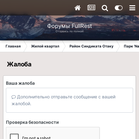
Форумы FullRest
Оторвись по полной!
Главная
Жилой квартал
Район Синдиката Отаку
Парк 'N
Жалоба
Ваша жалоба
Дополнительно отправьте сообщение с вашей
жалобой.
Проверка безопасности