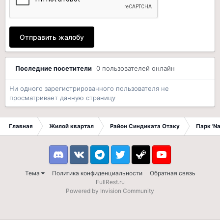
Отправить жалобу
Последние посетители
0 пользователей онлайн
Ни одного зарегистрированного пользователя не
просматривает данную страницу
Главная
Жилой квартал
Район Синдиката Отаку
Парк 'N
Discord
VK
Telegram
Twitter
Steam
Youtube
Тема
Политика конфиденциальности
Обратная связь
FullRest.ru
Powered by Invision Community