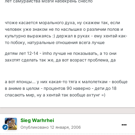
лет самурайства мозги набекрень снесло
чтоже касается морального духа, ну скажем так, если
человек уже знаком не по наслышке о различии полов и
культурно выражаясь :) держал в руках - ему хентай как-
то побоку, натуральные отношения всега лучше
детям лет 12-14 - imho лучше не показывать, а то они
захотят сделать так же, да вот возраст проблема, да
а вот японцы... у них какая-то тяга к малолеткам - вообще
в аниме в целом - процентов 90 наверно - дети до 18
спасаютъ мир, ну а хентай так вообще ахтунг =)
Sieg Warhrhei
Опубликовано
12 января, 2006