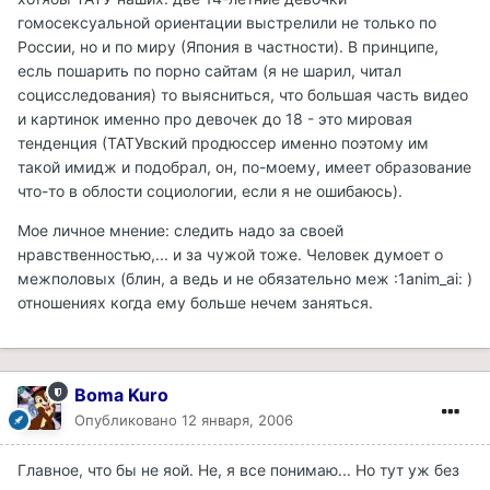
гомосексуальной ориентации выстрелили не только по
России, но и по миру (Япония в частности). В принципе,
есль пошарить по порно сайтам (я не шарил, читал
социсследования) то выясниться, что большая часть видео
и картинок именно про девочек до 18 - это мировая
тенденция (ТАТУвский продюссер именно поэтому им
такой имидж и подобрал, он, по-моему, имеет образование
что-то в облости социологии, если я не ошибаюсь).
Мое личное мнение: следить надо за своей
нравственностью,... и за чужой тоже. Человек думоет о
межполовых (блин, а ведь и не обязательно меж :1anim_ai: )
отношениях когда ему больше нечем заняться.
Boma Kuro
Опубликовано
12 января, 2006
Главное, что бы не яой. Не, я все понимаю... Но тут уж без