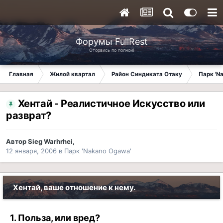
Форумы FullRest
Оторвись по полной!
Главная
Жилой квартал
Район Синдиката Отаку
Парк 'N
Хентай - Реалистичное Искусство или
разврат?
Автор
Sieg Warhrhei
,
12 января, 2006
в
Парк 'Nakano Ogawa'
Хентай, ваше отношение к нему.
1. Польза, или вред?