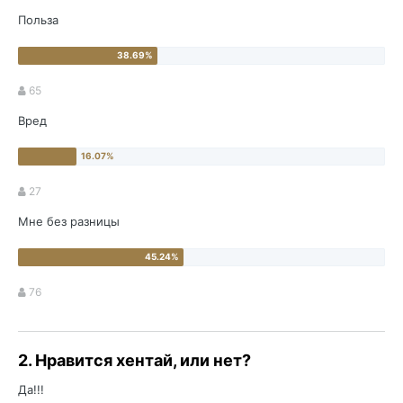
Польза
65
Вред
27
Мне без разницы
76
2. Нравится хентай, или нет?
Да!!!