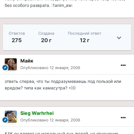
без особого разврата. :1anim_aw:
Ответов
Создана
Последний ответ
275
20 г
12 г
Майк
Опубликовано
12 января, 2006
ответь сперва, что ты подразумеваешь под пользой или
вредом? типа как камасутра? =)))
Sieg Warhrhei
Опубликовано
12 января, 2006
КАК он влияет на моральный дух людей, на отношение