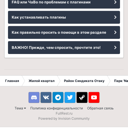
FAQ или ЧаВо по проблемам с плагинами
Как устанавливать плагины
Как правильно просить о помощи в этом разделе
ВАЖНО! Прежде, чем спросить, прочтите это!
Главная
Жилой квартал
Район Синдиката Отаку
Парк 'N
Discord
VK
Telegram
Twitter
Steam
Youtube
Тема
Политика конфиденциальности
Обратная связь
FullRest.ru
Powered by Invision Community