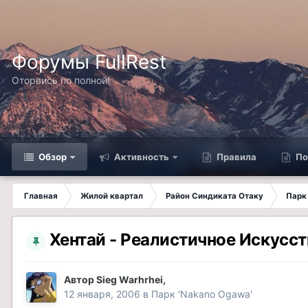
Форумы FullRest
Оторвись по полной!
Обзор
Активность
Правила
По
Главная
Жилой квартал
Район Синдиката Отаку
Парк
Хентай - Реалистичное Искусст
Автор
Sieg Warhrhei
,
12 января, 2006
в
Парк 'Nakano Ogawa'