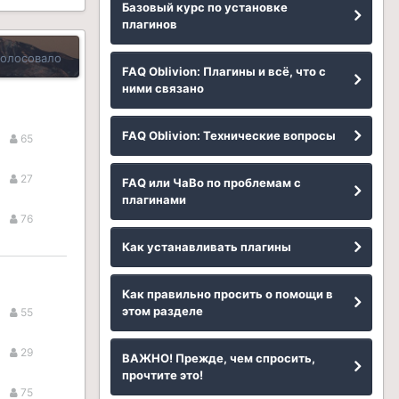
Базовый курс по установке
плагинов
голосовало
FAQ Oblivion: Плагины и всё, что с
ними связано
FAQ Oblivion: Технические вопросы
65
27
FAQ или ЧаВо по проблемам с
плагинами
76
Как устанавливать плагины
Как правильно просить о помощи в
этом разделе
55
29
ВАЖНО! Прежде, чем спросить,
прочтите это!
75