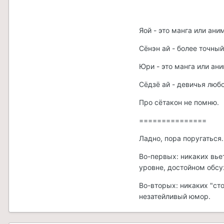
Яой - это манга или ан
Сёнэн ай - более точны
Юри - это манга или а
Сёдзё ай - девичья любо
Про сётакон не помню.
===============
Ладно, пора поругаться.
Во-первых: никаких вье
уровне, достойном обсу
Во-вторых: никаких "сто
незатейливый юмор.