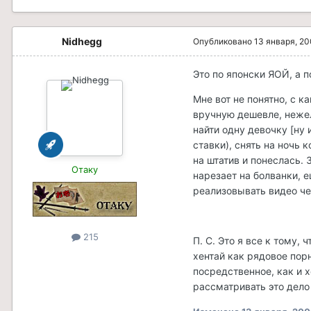
Nidhegg
Опубликовано
13 января, 2
Это по японски ЯОЙ, а п
Мне вот не понятно, с к
вручную дешевле, нежел
найти одну девочку [ну 
ставки), снять на ночь 
на штатив и понеслась.
Отаку
нарезает на болванки, е
реализовывать видео че
215
П. С. Это я все к тому,
хентай как рядовое порн
посредственное, как и х
рассматривать это дело 