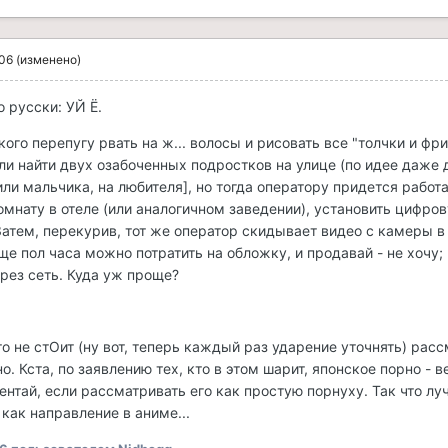
006
(изменено)
о русски: УЙ Ё.
акого перепугу рвать на ж... волосы и рисовать все "толчки и фр
и найти двух озабоченных подростков на улице (по идее даже 
или мальчика, на любителя], но тогда оператору придется работа
комнату в отеле (или аналогичном заведении), установить цифр
 Затем, перекурив, тот же оператор скидывает видео с камеры в
ще пол часа можно потратить на обложку, и продавай - не хочу; 
рез сеть. Куда уж проще?
 что не стОит (ну вот, теперь каждый раз ударение уточнять) рас
о. Кста, по заявлению тех, кто в этом шарит, японское порно - 
ентай, если рассматривать его как простую порнуху. Так что лу
как направление в аниме...