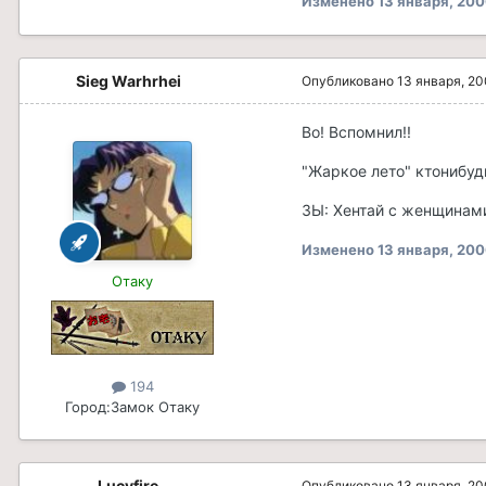
Изменено
13 января, 20
Sieg Warhrhei
Опубликовано
13 января, 2
Во! Вспомнил!!
"Жаркое лето" ктонибуд
ЗЫ: Хентай с женщинами
Изменено
13 января, 20
Отаку
194
Город:
Замок Отаку
Lucyfire
Опубликовано
13 января, 2