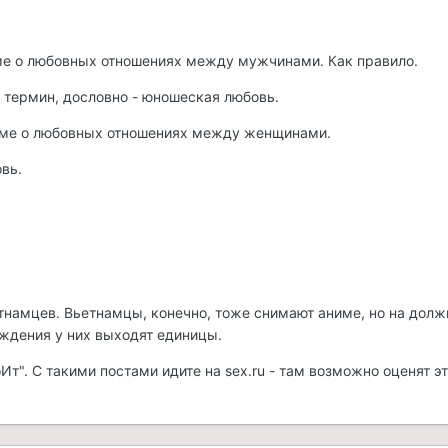
име о любовных отношениях между мужчинами. Как правило.
й термин, дословно - юношеская любовь.
ниме о любовных отношениях между женщинами.
вь.
тнамцев. Вьетнамцы, конечно, тоже снимают аниме, но на дол
ждения у них выходят единицы.
Ит". С такими постами идите на sex.ru - там возможно оценят эт