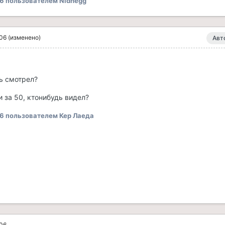
06
пользователем Nidhegg
006
(изменено)
Авт
ь смотрел?
 за 50, ктонибудь видел?
06
пользователем Кер Лаеда
006