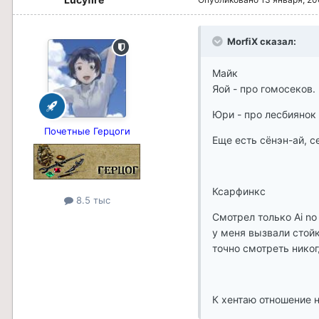
MorfiX сказал:
Майк
Яой - про гомосеков.
Юри - про лесбиянок
Почетные Герцоги
Еще есть сёнэн-ай, с
Ксарфинкс
8.5 тыс
Смотрел только Ai no 
у меня вызвали стойк
точно смотреть никог
К хентаю отношение н