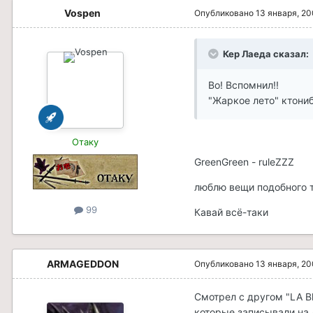
Vospen
Опубликовано
13 января, 2
Кер Лаеда сказал:
Во! Вспомнил!!
"Жаркое лето" ктони
Отаку
GreenGreen - ruleZZZ
люблю вещи подобного т
99
Кавай всё-таки
ARMAGEDDON
Опубликовано
13 января, 2
Смотрел с другом "LA Blu
которые записывали на 