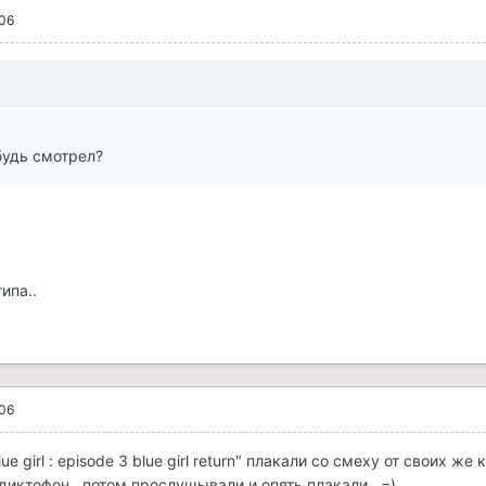
006
будь смотрел?
ипа..
006
e girl : episode 3 blue girl return" плакали со смеху от своих же
диктофон , потом прослущывали и опять плакали . =)