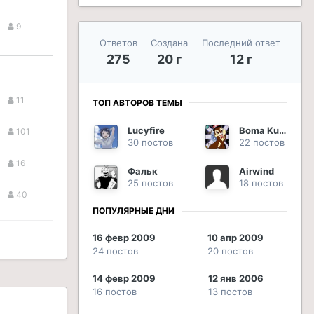
9
Ответов
Создана
Последний ответ
275
20 г
12 г
11
ТОП АВТОРОВ ТЕМЫ
Lucyfire
Boma Kuro
101
30 постов
22 постов
16
Фальк
Airwind
25 постов
18 постов
40
ПОПУЛЯРНЫЕ ДНИ
16 февр 2009
10 апр 2009
24 постов
20 постов
14 февр 2009
12 янв 2006
16 постов
13 постов