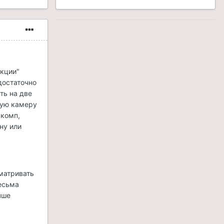
икции"
достаточно
ть на две
овую камеру
 комп,
ну или
сматривать
весьма
чше