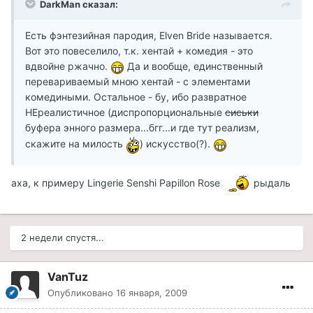
DarkMan сказал:
Есть фэнтезийная пародия, Elven Bride называется.
Вот это повеселило, т.к. хентай + комедия - это
вдвойне ржачно.
Да и вообще, единственный
перевариваемый мною хентай - с элементами
комедиными. Остальное - бу, ибо развратное
НЕреалистичное (диспропорциональные
сиськи
буфера энного размера...бгг...и где тут реализм,
скажите на милость
) искусство(?).
аха, к примеру Lingerie Senshi Papillon Rose
рыдаль
2 недели спустя...
VanTuz
Опубликовано
16 января, 2009