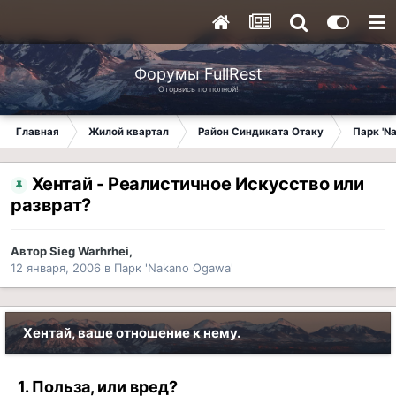
Форумы FullRest
Оторвись по полной!
Главная
Жилой квартал
Район Синдиката Отаку
Парк 'N
Хентай - Реалистичное Искусство или
разврат?
Автор
Sieg Warhrhei
,
12 января, 2006
в
Парк 'Nakano Ogawa'
Хентай, ваше отношение к нему.
1. Польза, или вред?