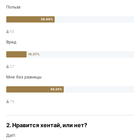
Польза
65
Вред
27
Мне без разницы
76
2. Нравится хентай, или нет?
Да!!!