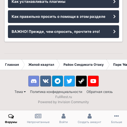
Как устанавливать плагины
Как правильно просить о помощи в этом разделе
ВАЖНО! Прежде, чем спросить, прочтите это!
Главная
Жилой квартал
Район Синдиката Отаку
Парк 'N
Discord
VK
Telegram
Twitter
Steam
Youtube
Тема
Политика конфиденциальности
Обратная связь
FullRest.ru
Powered by Invision Community
Форумы
Непрочитанные
Войти
Создать аккаунт
Больше