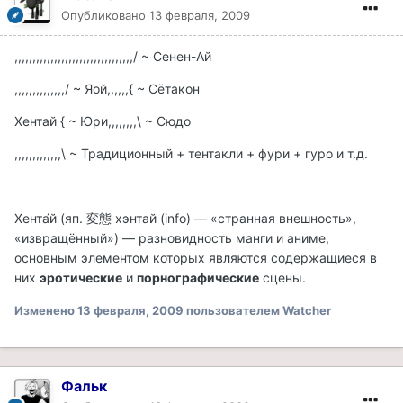
Опубликовано
13 февраля, 2009
,,,,,,,,,,,,,,,,,,,,,,,,,,,,,,,,,/ ~ Сенен-Ай
,,,,,,,,,,,,,,/ ~ Яой,,,,,,{ ~ Сётакон
Хентай { ~ Юри,,,,,,,,\ ~ Сюдо
,,,,,,,,,,,,,\ ~ Традиционный + тентакли + фури + гуро и т.д.
Хента́й (яп. 変態 хэнтай (info) — «странная внешность»,
«извращённый») — разновидность манги и аниме,
основным элементом которых являются содержащиеся в
них
эротические
и
порнографические
сцены.
Изменено
13 февраля, 2009
пользователем Watcher
Фальк