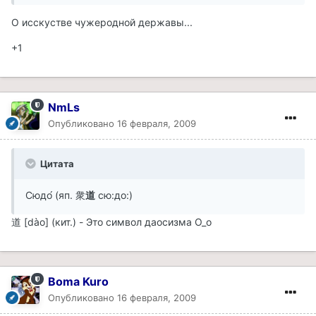
О исскустве чужеродной державы...
+1
NmLs
Опубликовано
16 февраля, 2009
Цитата
Сюдо́ (яп. 衆
道
сю:до:)
道 [dào] (кит.) - Это символ даосизма О_о
Boma Kuro
Опубликовано
16 февраля, 2009