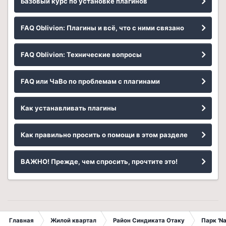
Базовый курс по установке плагинов
FAQ Oblivion: Плагины и всё, что с ними связано
FAQ Oblivion: Технические вопросы
FAQ или ЧаВо по проблемам с плагинами
Как устанавливать плагины
Как правильно просить о помощи в этом разделе
ВАЖНО! Прежде, чем спросить, прочтите это!
Главная
Жилой квартал
Район Синдиката Отаку
Парк 'N