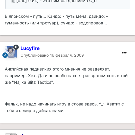
道 [dаo] (кит.) - Это символ даосизма О_о
В японском - путь... Кэндо: - путь меча, дзиндо: -
гуманность (или тротуар), суидо: - водопровод...
Lucyfire
Опубликовано
16 февраля, 2009
Английская педивикия этого мнения не разделяет,
например. Хех. Да и не особо пахнет развратом хоть в той
же "Najika Blitz Tactics".
Фальк, не надо начинать игру в слова здесь. ^_~ Хватит с
тебя и секир с дайкатанами.