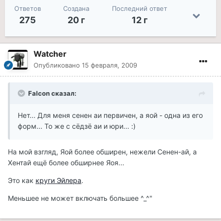
Ответов
Создана
Последний ответ
275
20 г
12 г
Watcher
Опубликовано
15 февраля, 2009
Falcon сказал:
Нет... Для меня сенен аи первичен, а яой - одна из его
форм... То же с сёдзё аи и юри... :)
На мой взгляд, Яой более обширен, нежели Сенен-ай, а
Хентай ещё более обширнее Яоя...
Это как
круги Эйлера
.
Меньшее не может включать большее ^_^"