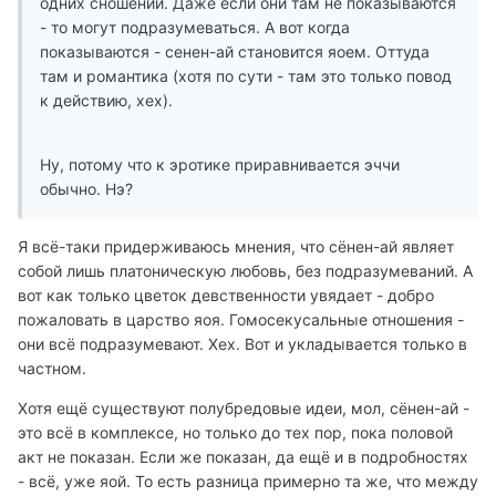
одних сношений. Даже если они там не показываются
- то могут подразумеваться. А вот когда
показываются - сенен-ай становится яоем. Оттуда
там и романтика (хотя по сути - там это только повод
к действию, хех).
Ну, потому что к эротике приравнивается эччи
обычно. Нэ?
Я всё-таки придерживаюсь мнения, что сёнен-ай являет
собой лишь платоническую любовь, без подразумеваний. А
вот как только цветок девственности увядает - добро
пожаловать в царство яоя. Гомосекусальные отношения -
они всё подразумевают. Хех. Вот и укладывается только в
частном.
Хотя ещё существуют полубредовые идеи, мол, сёнен-ай -
это всё в комплексе, но только до тех пор, пока половой
акт не показан. Если же показан, да ещё и в подробностях
- всё, уже яой. То есть разница примерно та же, что между