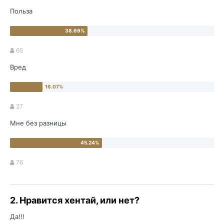
Польза
65
Вред
27
Мне без разницы
76
2. Нравится хентай, или нет?
Да!!!