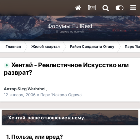
Форумы FullRest
Оторвись по полной!
Главная
Жилой квартал
Район Синдиката Отаку
Парк 'N
Хентай - Реалистичное Искусство или
разврат?
Автор
Sieg Warhrhei
,
12 января, 2006
в
Парк 'Nakano Ogawa'
Хентай, ваше отношение к нему.
1. Польза, или вред?