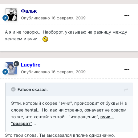
Фальк
Опубликовано
16 февраля, 2009
А я и не говорю... Наоборот, указываю на разницу между
хентаем и эччи...
Lucyfire
Опубликовано
16 февраля, 2009
Falcon сказал:
Этти
, который скорее "эччи", происходит от буквы H в
слове hentai... Но, как ни странно,
означает
не совсем
то же, что хентай: хентай - "извращение",
эччи -
"разврат"
...
Это твои слова. Ты высказался вполне однозначно.