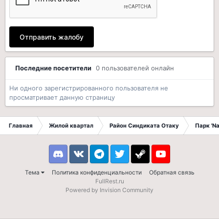
Отправить жалобу
Последние посетители
0 пользователей онлайн
Ни одного зарегистрированного пользователя не
просматривает данную страницу
Главная
Жилой квартал
Район Синдиката Отаку
Парк 'N
Discord
VK
Telegram
Twitter
Steam
Youtube
Тема
Политика конфиденциальности
Обратная связь
FullRest.ru
Powered by Invision Community