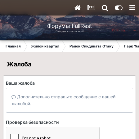
Форумы FullRest
Оторвись по полной!
Главная
Жилой квартал
Район Синдиката Отаку
Парк 'N
Жалоба
Ваша жалоба
Дополнительно отправьте сообщение с вашей
жалобой.
Проверка безопасности