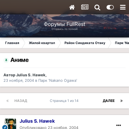
Форумы FullRest
Оторвись по полной!
Главная
Жилой квартал
Район Синдиката Отаку
Парк 'N
Аниме
Автор
Julius S. Hawek
,
23 ноября, 2004
в
Парк 'Nakano Ogawa'
НАЗАД
Страница 1 из 14
ДАЛЕЕ
Julius S. Hawek
Опубликовано
23 ноября, 2004