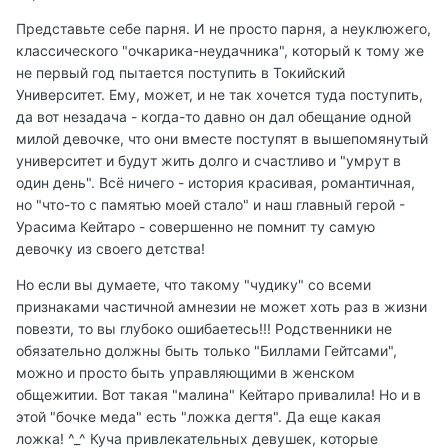
Представьте себе парня. И не просто парня, а неуклюжего,
классического "очкарика-неудачника", который к тому же
не первый год пытается поступить в Токийский
Университет. Ему, может, и не так хочется туда поступить,
да вот незадача - когда-то давно он дал обещание одной
милой девочке, что они вместе поступят в вышепомянутый
университет и будут жить долго и счастливо и "умрут в
один день". Всё ничего - история красивая, романтичная,
но "что-то с памятью моей стало" и наш главный герой -
Урасима Кейтаро - совершенно не помнит ту самую
девочку из своего детства!
Но если вы думаете, что такому "чудику" со всеми
признаками частичной амнезии не может хоть раз в жизни
повезти, то вы глубоко ошибаетесь!!! Родственники не
обязательно должны быть только "Биллами Гейтсами",
можно и просто быть управляющими в женском
общежитии. Вот такая "малина" Кейтаро привалила! Но и в
этой "бочке меда" есть "ложка дегтя". Да еще какая
ложка! ^_^ Куча привлекательных девушек, которые