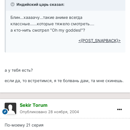
Индийский царь сказал:
Блин...хаааачу...такие аниме всегда
классные......которые тяжело смотреть....
а кто-нить смотрел "Oh my goddes!"?
<{POST_SNAPBACK}>
а у тебя есть?
если да, то встретимся, я те болвань дам, та мне скинешь.
Sekir Torum
Опубликовано
28 ноября, 2004
По-моему 21 серия