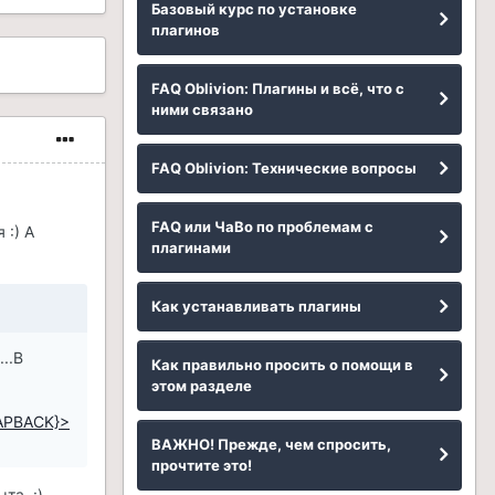
Базовый курс по установке
плагинов
FAQ Oblivion: Плагины и всё, что с
ними связано
FAQ Oblivion: Технические вопросы
FAQ или ЧаВо по проблемам с
 :) А
плагинами
Как устанавливать плагины
..В
Как правильно просить о помощи в
этом разделе
APBACK}>
ВАЖНО! Прежде, чем спросить,
прочтите это!
та. :)