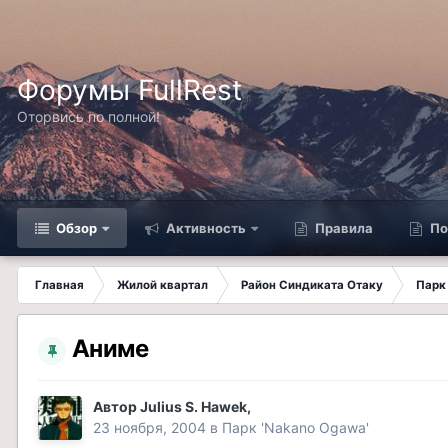
Форумы FullRest
Оторвись по полной!
Обзор
Активность
Правила
По
Главная
Жилой квартал
Район Синдиката Отаку
Парк
Аниме
Автор
Julius S. Hawek
,
23 ноября, 2004
в
Парк 'Nakano Ogawa'