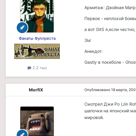
Армитаж: Двойная Матрица
Первое - неплохой боев
а вот GitS я,если честно,
Фанаты Фуллреста
ЗЫ
Анекдот:
Gastly в покеболе - Ghost 
2.2 тыс
MorfiX
Опубликовано
18 марта, 200
Смотрел Джи Ро (Jin Ro
шапочки на японский ма
мировой.