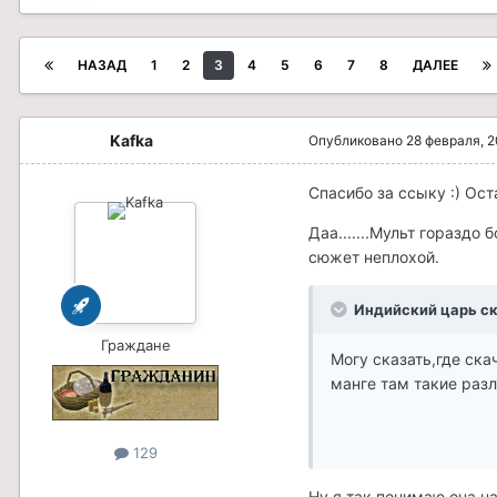
НАЗАД
1
2
3
4
5
6
7
8
ДАЛЕЕ
Kafka
Опубликовано
28 февраля, 
Спасибо за ссыку :) Ост
Даа.......Мульт гораздо
сюжет неплохой.
Индийский царь ск
Граждане
Могу сказать,где ска
манге там такие разл
129
Ну я так понимаю она н