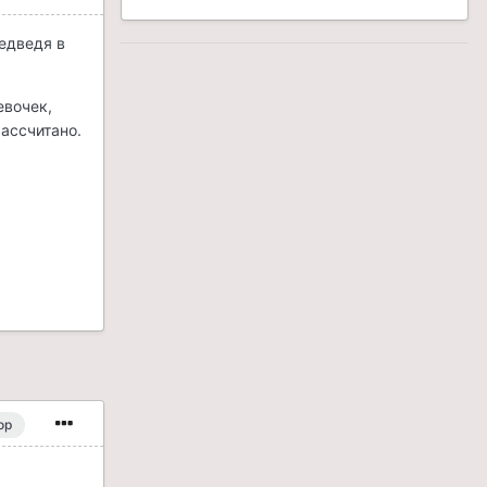
медведя в
евочек,
рассчитано.
ор