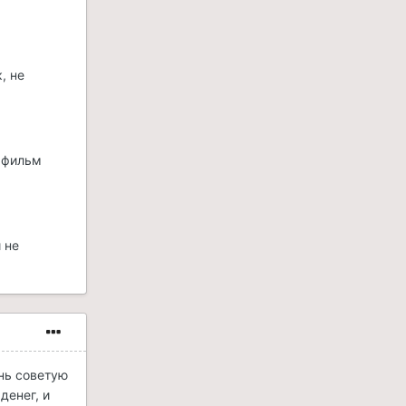
, не
, фильм
 не
нь советую
денег, и