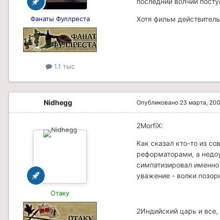
последний волчий посту
Фанаты Фуллреста
Хотя фильм действитель
1.1 тыс
Nidhegg
Опубликовано
23 марта, 20
2MorfiX:
Как сказал кто-то из с
реформаторами, а недоу
симпатизировал именно
уважение - волки позор
Отаку
2Индийский царь и все, 