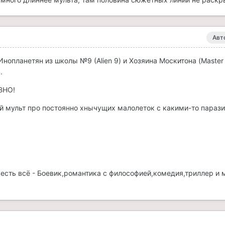
Авт
нопланетян из школы №9 (Alien 9) и Хозяина Москитона (Master 
.
ВНО!
ой мульт про постоянно хнычущих малолеток с какими-то параз
есть всё - Боевик,романтика с философией,комедия,триллер и 