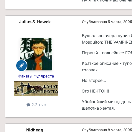
Julius S. Hawek
Опубликовано
5 марта, 2005
Буквально вчера купил И
Mosquiton: THE VAMPIRE)
Первый - полнейшее ГО
Краткое описание - туп
головах.
Фанаты Фуллреста
Но второе...
Это НЕЧТО!!!!
Убойнейший микс,здесь 
2.2 тыс
щепотка хентая.
Nidhegg
Опубликовано
8 марта, 2005