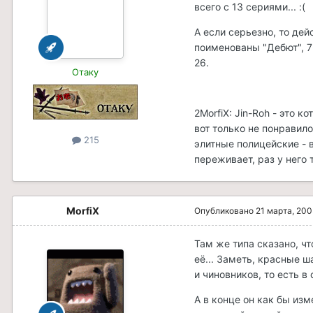
всего с 13 сериями... :(
А если серьезно, то дей
поименованы "Дебют", 7-
26.
Отаку
2MorfiX: Jin-Roh - это 
вот только не понравил
215
элитные полицейские - 
переживает, раз у него 
MorfiX
Опубликовано
21 марта, 200
Там же типа сказано, чт
её... Заметь, красные 
и чиновников, то есть в
А в конце он как бы изм