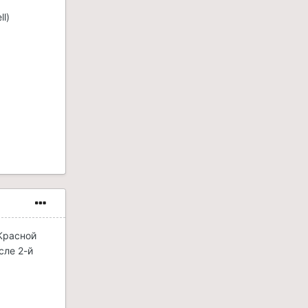
l)
 Красной
сле 2-й