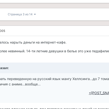
Страница 3 из 14
2005
алось нарыть деньги на интернет-кафе.
 более невинный. 14-ти летние девушки в белье это уже педафилия
азал:
чать переведенную на русский язык мангу Хеллсинга...до 7 тома.
ичия с аниме...вообще...
<{POST_SN
амного длиннее мульта, там половина сюжетных линий не раскры