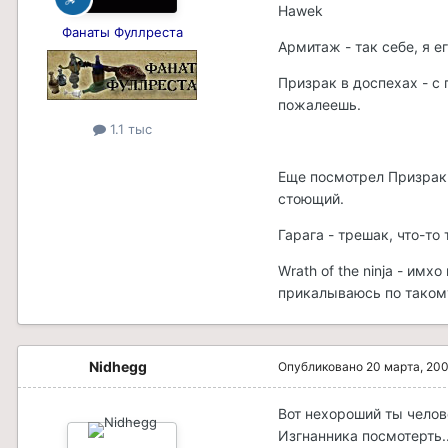
Hawek
Фанаты Фуллреста
Армитаж - так себе, я е
Призрак в доспехах - с 
пожалеешь.
1.1 тыс
Еще посмотрел Призрак 
стоющий.
Гарага - трешак, что-то
Wrath of the ninja - имх
прикалываюсь по таком
Nidhegg
Опубликовано
20 марта, 20
Вот нехороший ты челов
Изгнанника посмотерть..