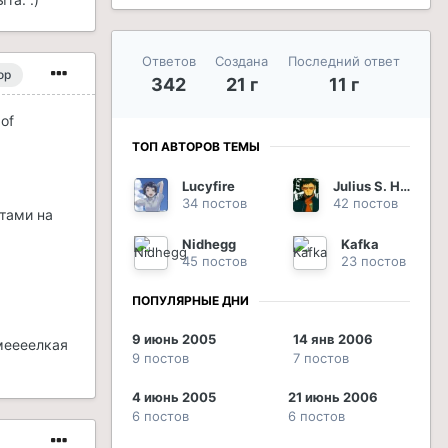
Ответов
Создана
Последний ответ
ор
342
21 г
11 г
of
ТОП АВТОРОВ ТЕМЫ
Lucyfire
Julius S. Hawek
34 постов
42 постов
итами на
Nidhegg
Kafka
45 постов
23 постов
ПОПУЛЯРНЫЕ ДНИ
9 июнь 2005
14 янв 2006
меееелкая
9 постов
7 постов
4 июнь 2005
21 июнь 2006
6 постов
6 постов