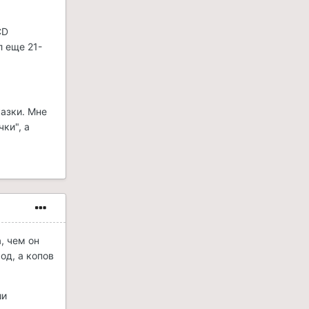
CD
л еще 21-
казки. Мне
ки", а
, чем он
од, а копов
ши