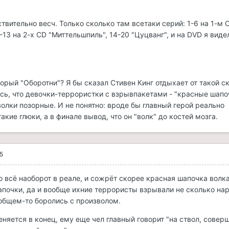
ствительно весч. Только сколько там всетаки серий: 1-6 на 1-м 
13 на 2-х CD "Миттельшпиль", 14-20 "Цуцванг", и на DVD я виде
который "Оборотни"? Я бы сказал Стивен Кинг отдыхает от такой с
ось, что девочки-террористки с взрывпакетами - "красные шапоч
волк
и
позорные. И не понятно: вроде бы главный герой реально
такие глюки, а в финале вывод, что он "волк" до костей мозга.
5
о всё наоборот в реале, и сожрёт скорее красная шапочка волка
шапочки, да и вообще ихние террористы взрывали не сколько нар
 общем-то боролись с произволом.
еняется в конец, ему еще чел главный говорит "на ствол, совер