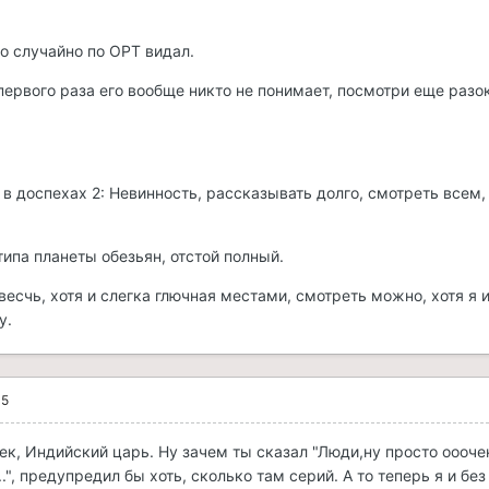
го случайно по ОРТ видал.
первого раза его вообще никто не понимает, посмотри еще разок
в доспехах 2: Невинность, рассказывать долго, смотреть всем
 типа планеты обезьян, отстой полный.
о весчь, хотя и слегка глючная местами, смотреть можно, хотя я и
у.
05
ек, Индийский царь. Ну зачем ты сказал "Люди,ну просто оооче
.", предупредил бы хоть, сколько там серий. А то теперь я и без 