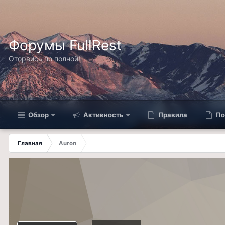
Форумы FullRest
Оторвись по полной!
Обзор
Активность
Правила
По
Главная
Auron