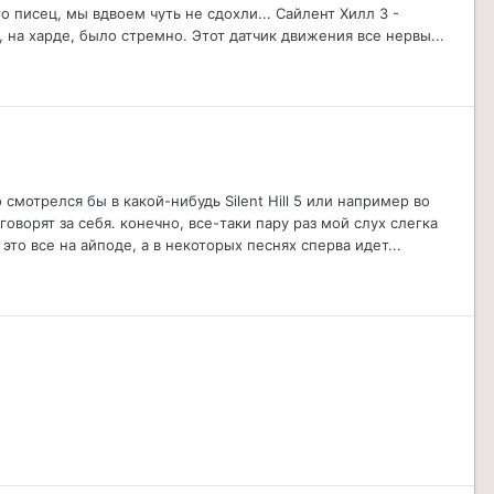
о писец, мы вдвоем чуть не сдохли... Сайлент Хилл 3 -
 на харде, было стремно. Этот датчик движения все нервы...
смотрелся бы в какой-нибудь Silent Hill 5 или например во
оворят за себя. конечно, все-таки пару раз мой слух слегка
 это все на айподе, а в некоторых песнях сперва идет...