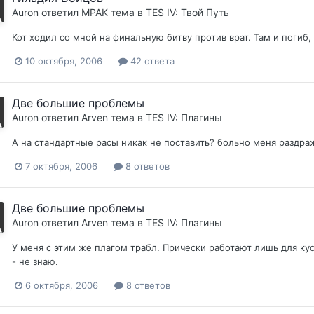
Auron
ответил
MPAK
тема в
TES IV: Твой Путь
Кот ходил со мной на финальную битву против врат. Там и погиб
10 октября, 2006
42 ответа
Две большие проблемы
Auron
ответил
Arven
тема в
TES IV: Плагины
А на стандартные расы никак не поставить? больно меня раздра
7 октября, 2006
8 ответов
Две большие проблемы
Auron
ответил
Arven
тема в
TES IV: Плагины
У меня с этим же плагом трабл. Прически работают лишь для кус
- не знаю.
6 октября, 2006
8 ответов