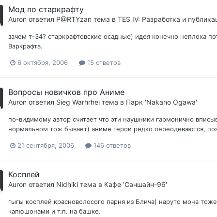
Мод по старкрафту
Auron
ответил
P@RTYzan
тема в
TES IV: Разработка и публика
зачем т-34? старкрафтовские осадные) идея конечно неплоха по
Варкрафта.
6 октября, 2006
15 ответов
Вопросы новичков про Аниме
Auron
ответил
Sieg Warhrhei
тема в
Парк 'Nakano Ogawa'
по-видимому автор считает что эти наушники гармонично вписы
нормальном тож бывает) аниме герои редко переодеваются, поэ
21 сентября, 2006
146 ответов
Косплей
Auron
ответил
Nidhiki
тема в
Кафе 'Саншайн-96'
гыгы косплей красноволосого парня из Блича) наруто мона тоже
капюшонами и т.п. на башке.