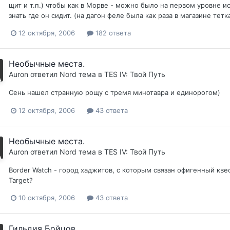
щит и т.п.) чтобы как в Морве - можно было на первом уровне исх
знать где он сидит. (на дагон феле была как раза в магазине тетк
12 октября, 2006
182 ответа
Необычные места.
Auron
ответил
Nord
тема в
TES IV: Твой Путь
Сень нашел странную рощу с тремя минотавра и единорогом)
12 октября, 2006
43 ответа
Необычные места.
Auron
ответил
Nord
тема в
TES IV: Твой Путь
Border Watch - город хаджитов, с которым связан офигенный квест
Target?
10 октября, 2006
43 ответа
Гильдия Бойцов