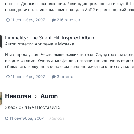
цепяет. Держит в напряжении. Если один дома ночью и звук 5.1 т
психоделичен. слишком. помню когда в АвП2 играл в первый раз,
11 сентября, 2007
216 ответов
Liminality: The Silent Hill Inspired Album
Auron
ответил
Арг
тема в
Музыка
Итак, прослушал. Чесно выше всяких похвал! Саундтрек шикарно 
втором фильме. Очень атмосферно, названия песен очень верно г
сбивался с толку, но в основном наверно из-за того что слушал я
11 сентября, 2007
3 ответа
Николян
Auron
Здесь был ЫЧ! Поставил 5!
11 сентября, 2007
Жалоба