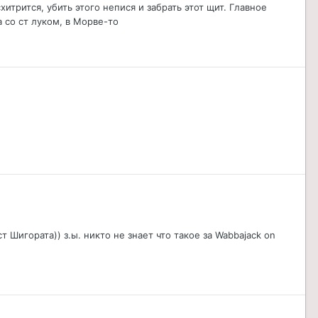
итрится, убить этого непися и забрать этот щит. Главное
а со ст луком, в Морве-то
 Шигората)) з.ы. никто не знает что такое за Wabbajack on