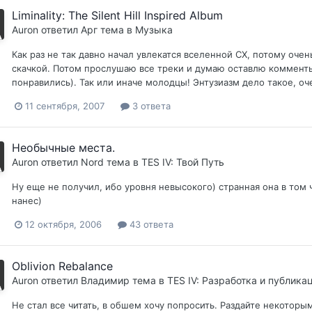
Liminality: The Silent Hill Inspired Album
Auron
ответил
Арг
тема в
Музыка
Как раз не так давно начал увлекатся вселенной СХ, потому оче
скачкой. Потом прослушаю все треки и думаю оставлю комменты
понравились). Так или иначе молодцы! Энтузиазм дело такое, оче
11 сентября, 2007
3 ответа
Необычные места.
Auron
ответил
Nord
тема в
TES IV: Твой Путь
Ну еще не получил, ибо уровня невысокого) странная она в том 
нанес)
12 октября, 2006
43 ответа
Oblivion Rebalance
Auron
ответил
Владимир
тема в
TES IV: Разработка и публика
Не стал все читать, в обшем хочу попросить. Раздайте некото