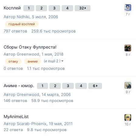
Косплей
1
2
3
4
32
Автор
Nidhiki
,
5 июля, 2006
годный косплей
797
ответов
259.6 тыс
просмотров
Сборы Отаку Фуллреста!
Автор
Greenwood
,
1 мая, 2018
(и ещё 2 )
отаку
аниме
0
ответов
1.1 тыс
просмотров
Аниме - юмор.
1
2
3
4
6
Автор
Greenwood
,
14 марта, 2006
146
ответов
59.9 тыс
просмотров
MyAnimeList
Автор
Scarab-Phoenix
,
19 мая, 2011
22
ответа
9.8 тыс
просмотров