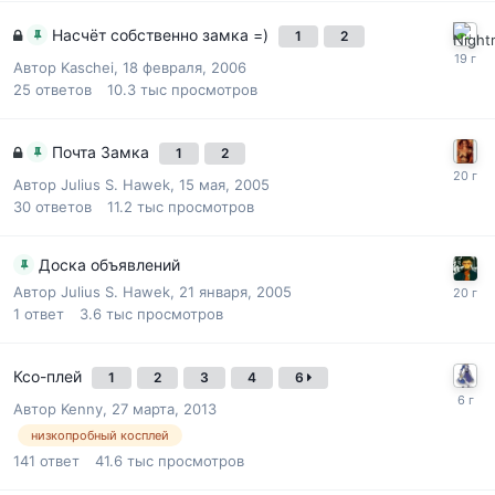
Насчёт собственно замка =)
1
2
Автор
Kaschei
,
18 февраля, 2006
25
ответов
10.3 тыс
просмотров
Почта Замка
1
2
Автор
Julius S. Hawek
,
15 мая, 2005
30
ответов
11.2 тыс
просмотров
Доска объявлений
Автор
Julius S. Hawek
,
21 января, 2005
1
ответ
3.6 тыс
просмотров
Ксо-плей
1
2
3
4
6
Автор
Kenny
,
27 марта, 2013
низкопробный косплей
141
ответ
41.6 тыс
просмотров