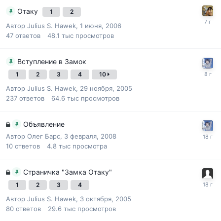
Отаку
1
2
Автор
Julius S. Hawek
,
1 июня, 2006
47
ответов
48.1 тыс
просмотров
Вступление в Замок
1
2
3
4
10
Автор
Julius S. Hawek
,
29 ноября, 2005
237
ответов
64.6 тыс
просмотров
Объявление
Автор
Олег Барс
,
3 февраля, 2008
10
ответов
4.8 тыс
просмотра
Страничка "Замка Отаку"
1
2
3
4
Автор
Julius S. Hawek
,
3 октября, 2005
80
ответов
29.6 тыс
просмотров