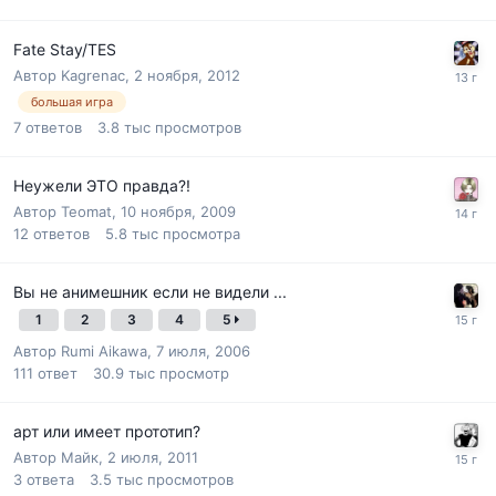
Fate Stay/TES
Автор
Kagrenac
,
2 ноября, 2012
большая игра
7
ответов
3.8 тыс
просмотров
Неужели ЭТО правда?!
Автор
Teomat
,
10 ноября, 2009
12
ответов
5.8 тыс
просмотра
Вы не анимешник если не видели ...
1
2
3
4
5
Автор
Rumi Aikawa
,
7 июля, 2006
111
ответ
30.9 тыс
просмотр
арт или имеет прототип?
Автор
Майк
,
2 июля, 2011
3
ответа
3.5 тыс
просмотров