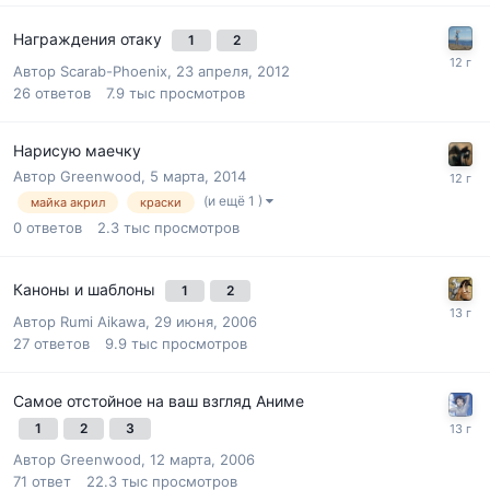
Награждения отаку
1
2
Автор
Scarab-Phoenix
,
23 апреля, 2012
26
ответов
7.9 тыс
просмотров
Нарисую маечку
Автор
Greenwood
,
5 марта, 2014
(и ещё 1 )
майка акрил
краски
0
ответов
2.3 тыс
просмотров
Каноны и шаблоны
1
2
Автор
Rumi Aikawa
,
29 июня, 2006
27
ответов
9.9 тыс
просмотров
Самое отстойное на ваш взгляд Аниме
1
2
3
Автор
Greenwood
,
12 марта, 2006
71
ответ
22.3 тыс
просмотров