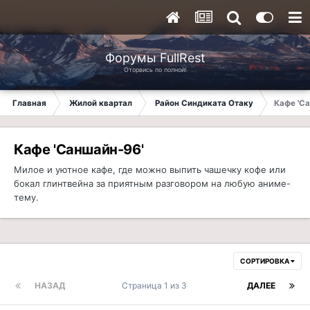
Форумы FullRest
Оторвись по полной!
Главная
Жилой квартал
Район Синдиката Отаку
Кафе 'С
Кафе 'Саншайн-96'
Милое и уютное кафе, где можно выпить чашечку кофе или
бокал глинтвейна за приятным разговором на любую аниме-
тему.
СОРТИРОВКА
НАЗАД
Страница 1 из 3
ДАЛЕЕ