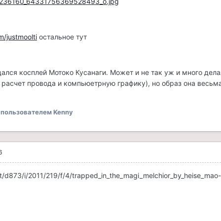
/justmoolti
остальное тут
ался косплей Мотоко Кусанаги. Может и не так уж и много дел
в расчет провода и компьюетрную графику), но образ она весьм
пользователем Kenny
6
net/d873/i/2011/219/f/4/trapped_in_the_magi_melchior_by_heise_mao-