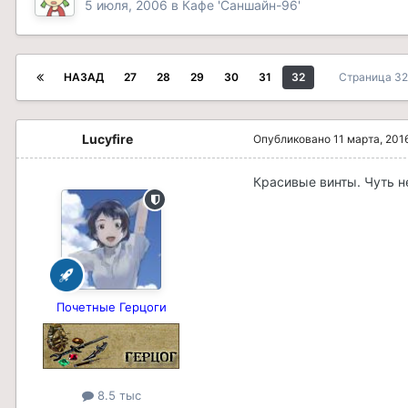
5 июля, 2006
в
Кафе 'Саншайн-96'
НАЗАД
27
28
29
30
31
32
Страница 32
Lucyfire
Опубликовано
11 марта, 201
Красивые винты. Чуть н
Почетные Герцоги
8.5 тыс