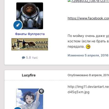
https://www.facebook.com
Фанаты Фуллреста
По мойму очень даже уд
костюм (если не брать 
передала.
Изменено
5 апреля, 2016
5.8 тыс
Lucyfire
Опубликовано
8 апреля, 201
http://img11.deviantart.
d45q5xm.jpg