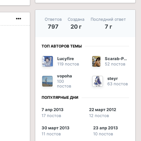
Ответов
Создана
Последний ответ
797
20 г
7 г
ТОП АВТОРОВ ТЕМЫ
Lucyfire
Scarab-Phoenix
119 постов
52 постов
vopoha
steyr
100
63 постов
постов
ПОПУЛЯРНЫЕ ДНИ
7 апр 2013
22 март 2012
17 постов
12 постов
30 март 2013
23 апр 2013
11 постов
10 постов