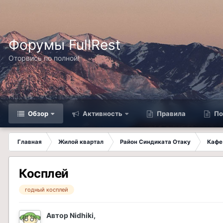
Форумы FullRest
Оторвись по полной!
Обзор
Активность
Правила
По
Главная
Жилой квартал
Район Синдиката Отаку
Кафе
Косплей
годный косплей
Автор
Nidhiki
,