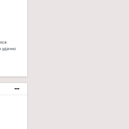
ался
а удачно