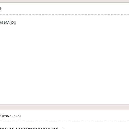
6
g6aeM.jpg
6
(изменено)