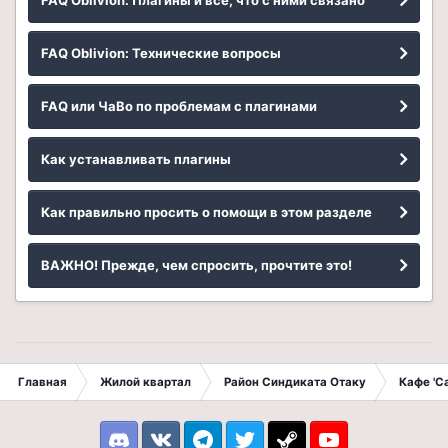
FAQ Oblivion: Плагины и всё, что с ними связано
FAQ Oblivion: Технические вопросы
FAQ или ЧаВо по проблемам с плагинами
Как устанавливать плагины
Как правильно просить о помощи в этом разделе
ВАЖНО! Прежде, чем спросить, прочтите это!
Главная
Жилой квартал
Район Синдиката Отаку
Кафе 'С