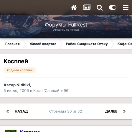
Форумы FullRest
Оторвись по полной!
Главная
Жилой квартал
Район Синдиката Отаку
Кафе 'С
Косплей
годный косплей
Автор
Nidhiki
,
5 июля, 2006
в
Кафе 'Саншайн-96'
НАЗАД
Страница 30 из 32
ДАЛЕЕ