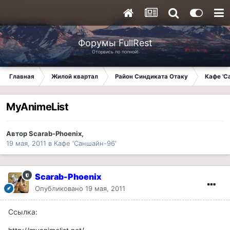
Форумы FullRest
Оторвись по полной!
Главная
Жилой квартал
Район Синдиката Отаку
Кафе 'С
MyAnimeList
Автор
Scarab-Phoenix
,
19 мая, 2011
в
Кафе 'Саншайн-96'
Scarab-Phoenix
Опубликовано
19 мая, 2011
Ссылка: