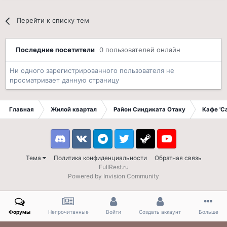
Перейти к списку тем
Последние посетители
0 пользователей онлайн
Ни одного зарегистрированного пользователя не
просматривает данную страницу
Главная
Жилой квартал
Район Синдиката Отаку
Кафе 'С
Discord
VK
Telegram
Twitter
Steam
Youtube
Тема
Политика конфиденциальности
Обратная связь
FullRest.ru
Powered by Invision Community
Форумы
Непрочитанные
Войти
Создать аккаунт
Больше