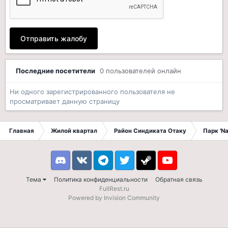
Отправить жалобу
Последние посетители
0 пользователей онлайн
Ни одного зарегистрированного пользователя не
просматривает данную страницу
Главная
Жилой квартал
Район Синдиката Отаку
Парк 'N
Discord
VK
Telegram
Twitter
Steam
Youtube
Тема
Политика конфиденциальности
Обратная связь
FullRest.ru
Powered by Invision Community