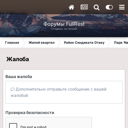
Форумы FullRest
Оторвись по полной!
Главная
Жилой квартал
Район Синдиката Отаку
Парк 'N
Жалоба
Ваша жалоба
Дополнительно отправьте сообщение с вашей
жалобой.
Проверка безопасности