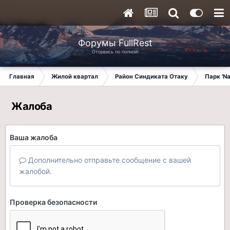
Форумы FullRest
Оторвись по полной!
Главная
Жилой квартал
Район Синдиката Отаку
Парк 'N
Жалоба
Ваша жалоба
Дополнительно отправьте сообщение с вашей
жалобой.
Проверка безопасности