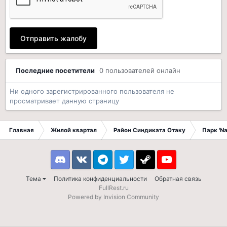
Отправить жалобу
Последние посетители
0 пользователей онлайн
Ни одного зарегистрированного пользователя не
просматривает данную страницу
Главная
Жилой квартал
Район Синдиката Отаку
Парк 'N
Discord
VK
Telegram
Twitter
Steam
Youtube
Тема
Политика конфиденциальности
Обратная связь
FullRest.ru
Powered by Invision Community