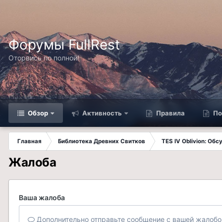
Форумы FullRest
Оторвись по полной!
Обзор
Активность
Правила
По
Главная
Библиотека Древних Свитков
TES IV Oblivion: Об
Жалоба
Ваша жалоба
Дополнительно отправьте сообщение с вашей жалобо