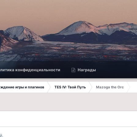
литика конфиденциальности
Награды
суждение игры и плагинов
TES IV: Твой Путь
Mazoga the Orc
й.