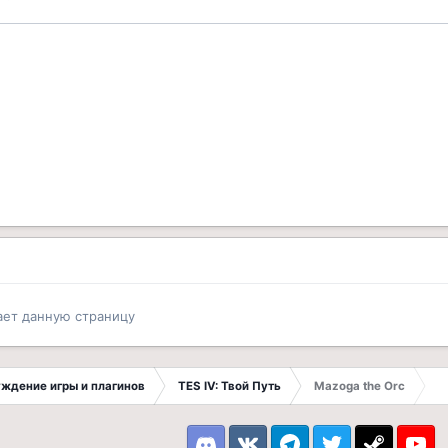
ает данную страницу
суждение игры и плагинов
TES IV: Твой Путь
Mazoga the Orc