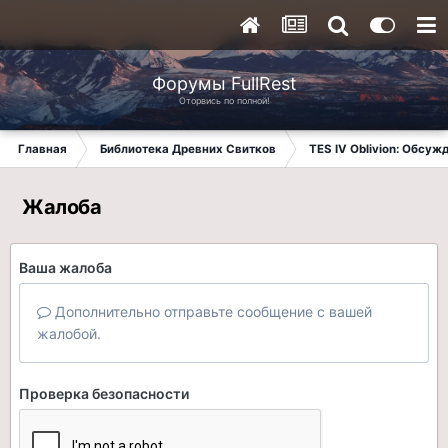
Форумы FullRest
Оторвись по полной!
Главная
Библиотека Древних Свитков
TES IV Oblivion: Обсуж
Жалоба
Ваша жалоба
Дополнительно отправьте сообщение с вашей
жалобой.
Проверка безопасности