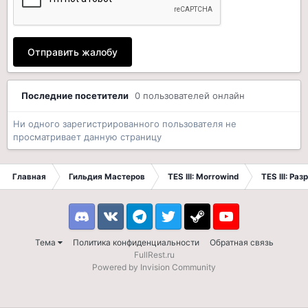
Отправить жалобу
Последние посетители
0 пользователей онлайн
Ни одного зарегистрированного пользователя не
просматривает данную страницу
Главная
Гильдия Мастеров
TES III: Morrowind
TES III: Ра
Discord
VK
Telegram
Twitter
Steam
Youtube
Тема
Политика конфиденциальности
Обратная связь
FullRest.ru
Powered by Invision Community