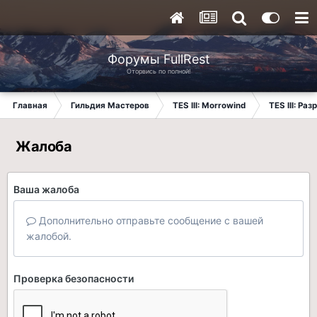
Форумы FullRest
Оторвись по полной!
Главная
Гильдия Мастеров
TES III: Morrowind
TES III: Ра
Жалоба
Ваша жалоба
Дополнительно отправьте сообщение с вашей
жалобой.
Проверка безопасности