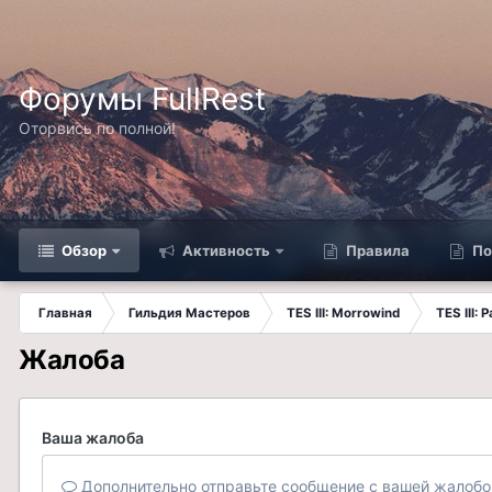
Форумы FullRest
Оторвись по полной!
Обзор
Активность
Правила
По
Главная
Гильдия Мастеров
TES III: Morrowind
TES III:
Жалоба
Ваша жалоба
Дополнительно отправьте сообщение с вашей жалобо