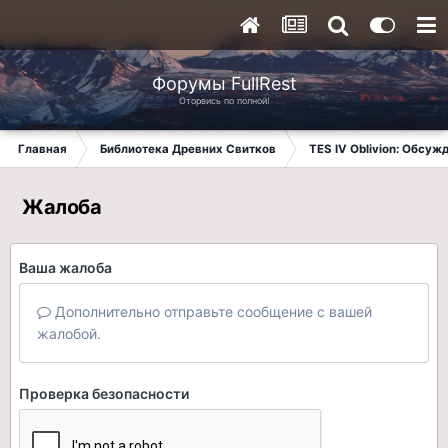
Форумы FullRest
Оторвись по полной!
Главная
Библиотека Древних Свитков
TES IV Oblivion: Обсуж
Жалоба
Ваша жалоба
Дополнительно отправьте сообщение с вашей
жалобой.
Проверка безопасности