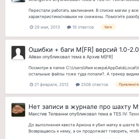
Перестали работать заклинания. В списке магии у вс
характеристики/навыки не снижены. Помогите разоб
29 мая, 2013
16 ответов
баги
Ошибки + баги M[FR] версий 1.0-2.
Айван
опубликовал тема в
Архив M[FR]
Посмотри в папке C:\Users\Имя юзера\AppData\Local\Vi
остальные файлы тоже туда попали?. А трекер видимо 
21 февраля, 2012
2508 ответов
Привлекате
Нет записи в журнале про шахту М
Макстив Телванни
опубликовал тема в
TES IV: Тех
До выполнения квеста Ариона я убил матку в шахте Му
Возвращаюсь к нему, а он продолжает говорить, чтобы 