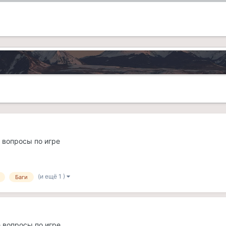
е вопросы по игре
(и ещё 1 )
Баги
е вопросы по игре