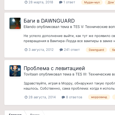
28 марта, 2018
1 ответ
Мудан-мул
Дом 
Баги в DAWNGUARD
Eilando
опубликовал тема в
TES V: Технические во
Не успело дополнение выйти, как тут же проявило с
превращения в Вампира-Лорда все вампиры в замке н
3 августа, 2012
241 ответ
Dawnguard
б
Проблема с левитацией
Tovitaan
опубликовал тема в
TES III: Технические 
Здравствуйте, играя в Морру, обнаружил такую пробле
нашлось. Собственно, сама проблема: когда я исполь
28 августа, 2014
8 ответов
морровинд
Главная
Поиск