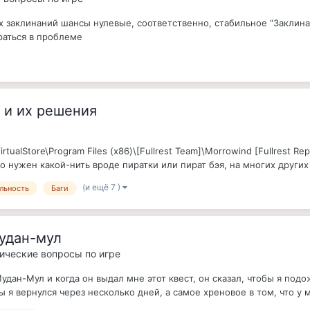
ех заклинаний шансы нулевые, соответственно, стабильное "Заклина
раться в проблеме
0 и их решения
rtualStore\Program Files (x86)\[Fullrest Team]\Morrowind [Fullrest 
нужен какой-нить вроде пиратки или пират бэя, на многих других б
(и ещё 7 )
льность
Баги
удан-мул
нические вопросы по игре
дан-Мул и когда он выдал мне этот квест, он сказал, чтобы я подо
я вернулся через несколько дней, а самое хреновое в том, что у ме