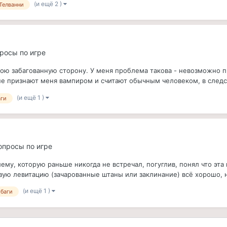
(и ещё 2 )
Телванни
просы по игре
вою забагованную сторону. У меня проблема такова - невозможно 
е признают меня вампиром и считают обычным человеком, в следст
(и ещё 1 )
аги
вопросы по игре
му, которую раньше никогда не встречал, погуглив, понял что эта 
зую левитацию (зачарованные штаны или заклинание) всё хорошо, но
(и ещё 1 )
баги