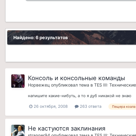
Найдено: 6 результатов
Консоль и консольные команды
Норвежец
опубликовал тема в
TES III: Технически
напишите какие-нибуть, а то я дуб никакой не знаю
26 октября, 2008
263 ответа
Пещера коала
Не кастуются заклинания
stranger94
опубликовал тема в
TES III: Технически