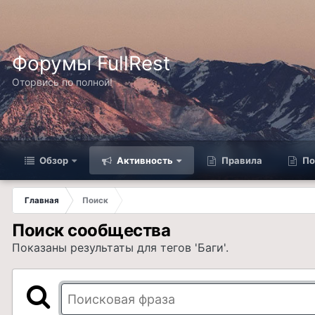
Форумы FullRest
Оторвись по полной!
Обзор
Активность
Правила
По
Главная
Поиск
Поиск сообщества
Показаны результаты для тегов 'Баги'.