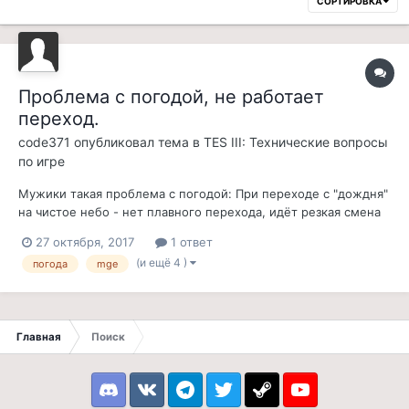
СОРТИРОВКА
Проблема с погодой, не работает
переход.
code371
опубликовал тема в
TES III: Технические вопросы
по игре
Мужики такая проблема с погодой: При переходе с "дождня"
на чистое небо - нет плавного перехода, идёт резкая смена
освещения и всё пропадает за секунду. Вот видео, момент
27 октября, 2017
1 ответ
перехода с 28 секунды: https://youtu.be/XVaOot0fe-U При
(и ещё 4 )
погода
mge
других переходах, вроде всё нормально, но может ещё где
вылезает. Соб...
Главная
Поиск
Discord
VK
Telegram
Twitter
Steam
Youtube