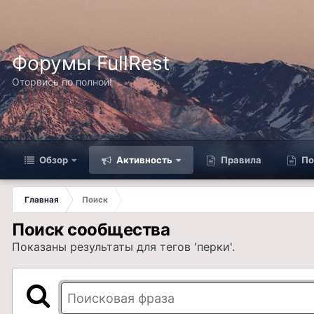
Форумы FullRest
Оторвись по полной!
Обзор
Активность
Правила
По
Главная
Поиск
Поиск сообщества
Показаны результаты для тегов 'перки'.