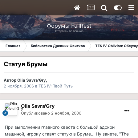
Форумы FullRest
Оторвись по полной!
Главная
Библиотека Древних Свитков
TES IV Oblivion: Обсуж
Статуя Брумы
Автор
Olia Savra'Gry
,
2 ноября, 2006
в
TES IV: Твой Путь
Olia Savra'Gry
Опубликовано
2 ноября, 2006
При выполнении главного квеста с большой адской
машиной, игроку ставят статую в Бруме... Ну занете, "The