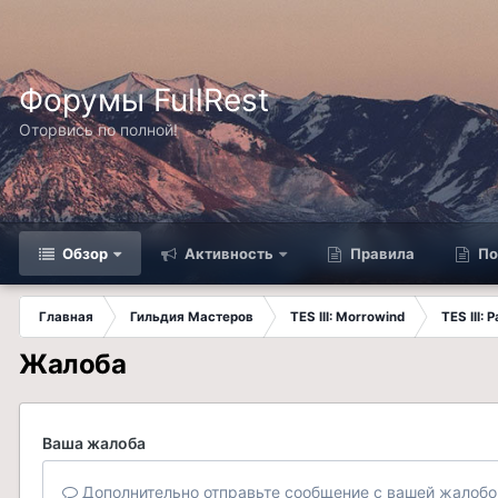
Форумы FullRest
Оторвись по полной!
Обзор
Активность
Правила
По
Главная
Гильдия Мастеров
TES III: Morrowind
TES III:
Жалоба
Ваша жалоба
Дополнительно отправьте сообщение с вашей жалобо