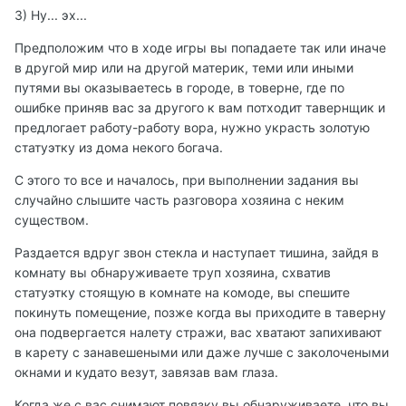
3) Ну... эх...
Предположим что в ходе игры вы попадаете так или иначе
в другой мир или на другой материк, теми или иными
путями вы оказываетесь в городе, в товерне, где по
ошибке приняв вас за другого к вам потходит тавернщик и
предлогает работу-работу вора, нужно украсть золотую
статуэтку из дома некого богача.
С этого то все и началось, при выполнении задания вы
случайно слышите часть разговора хозяина с неким
существом.
Раздается вдруг звон стекла и наступает тишина, зайдя в
комнату вы обнаруживаете труп хозяина, схватив
статуэтку стоящую в комнате на комоде, вы спешите
покинуть помещение, позже когда вы приходите в таверну
она подвергается налету стражи, вас хватают запихивают
в карету с занавешеными или даже лучше с заколочеными
окнами и кудато везут, завязав вам глаза.
Когда же с вас снимают повязку вы обнаруживаете, что вы