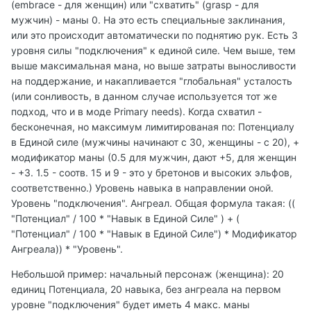
(embrace - для женщин) или "схватить" (grasp - для
мужчин) - маны 0. На это есть специальные заклинания,
или это происходит автоматически по поднятию рук. Есть 3
уровня силы "подключения" к единой силе. Чем выше, тем
выше максимальная мана, но выше затраты выносливости
на поддержание, и накапливается "глобальная" усталость
(или сонливость, в данном случае используется тот же
подход, что и в моде Primary needs). Когда схватил -
бесконечная, но максимум лимитированая по: Потенциалу
в Единой силе (мужчины начинают с 30, женщины - с 20), +
модификатор маны (0.5 для мужчин, дают +5, для женщин
- +3. 1.5 - соотв. 15 и 9 - это у бретонов и высоких эльфов,
соответственно.) Уровень навыка в направлении оной.
Уровень "подключения". Ангреал. Общая формула такая: ((
"Потенциал" / 100 * "Навык в Единой Силе" ) + (
"Потенциал" / 100 * "Навык в Единой Силе") * Модификатор
Ангреала)) * "Уровень".
Небольшой пример: начальный персонаж (женщина): 20
единиц Потенциала, 20 навыка, без ангреала на первом
уровне "подключения" будет иметь 4 макс. маны