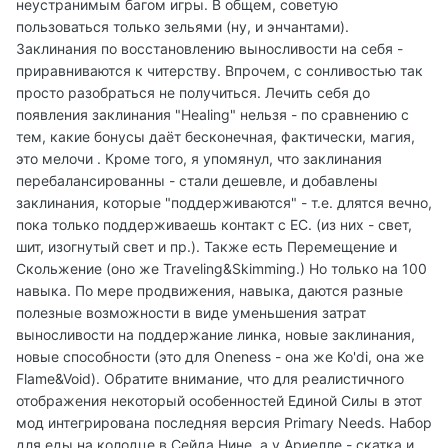
неустранимым багом игры. В общем, советую
пользоваться только зельями (ну, и энчантами).
Заклинания по восстановлению выносливости на себя -
приравниваются к читерству. Впрочем, с сонливостью так
просто разобраться не получиться. Лечить себя до
появления заклинания "Healing" нельзя - по сравнению с
тем, какие бонусы даёт бесконечная, фактически, магия,
это мелочи . Кроме того, я упомянул, что заклинания
перебалансированны - стали дешевле, и добавлены
заклинания, которые "поддерживаются" - т.е. длятся вечно,
пока только поддерживаешь контакт с ЕС. (из них - свет,
шит, изогнутый свет и пр.). Также есть Перемещение и
Скольжение (оно же Traveling&Skimming.) Но только на 100
навыка. По мере продвижения, навыка, даются разные
полезные возможности в виде уменьшения затрат
выносливости на поддержание линка, новые заклинания,
новые способности (это для Oneness - она же Ko'di, она же
Flame&Void). Обратите внимание, что для реалистичного
отображения некоторый особенностей Единой Силы в этот
мод интегрирована последняя версия Primary Needs. Набор
для еды на колодце в Сейда Нине, а у Ариелле - скатка и