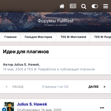
Форумы FullRest
Оторвись по полной!
Главная
Гильдия Мастеров
TES III: Morrowind
TES III: Ра
Идеи для плагинов
Автор
Julius S. Hawek
,
14 мая, 2005
в
TES III: Разработка и публикация плагинов
НАЗАД
Страница 1 из 122
ДАЛЕЕ
Julius S. Hawek
Опубликовано
14 мая, 2005