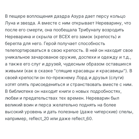
В пещере воплощения даэдра Азура дает персу кольцо
Луна и звезда. А вместе с ним открывает Нереварину, что
после его смерти, она пообещала Трибуналу возродить
Нереварина и скрыла от ВСЕХ его замок (крепость) и
берегла для него. Герой получает способность
телепортироваться в свою крепость. В ней он находит свое
уникальное зачарованое оружие, доспехи и одежду и т.д.,
а также его слуг и друзей, чудесным образом оставшихся
живыми (как в сказке "спящие красавцы и красавицы"). В
своей крепости он по-прежнему Лорд и друзья (слуги)
хотят опять присоедениться и странствовать вместе с ним.
В библиотеке он находит книги о новых подробностях,
любви и предательствах тех времен. Нереварин был
великий воин и перса желательно поднять на более
высокий уровень и дать полезные (даже читерские) спелы,
например, reflect_20 или даже reflect_60.