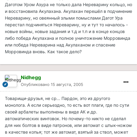
Даготом Уром Азура не только дала Нереварину кольцо, но
и восстановила Акулахана. Акулахан перешёл в подчинение
Нереварину, но овеянный злыми помыслами Дагот Ура
перестал подчиняться Нереварину, ну и тут то началось -
новые войны, новые задания и т.д и т.п и в конце концов
либо победа Акулахана и полное уничтожение Морровинда
или победа Нереварина над Акулаханом и спасение
Морровинда вновь. Как такое дело?
Nidhegg
Опубликовано
15 августа, 2005
Товарищи-друзья, не ср... Пардон, это из другого
монолога. А если серьездно, то есть вот плаги, где по сути
своей арбалеты выполнены в виде АК и др.
автоматических винтовок. Но почему-то никто не сделал
для них болтов в виде патронов, или автомат с штык-ножом
в качестве копья; тот же автомат, взятый за ствол, может