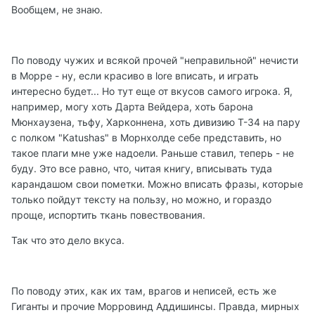
Вообщем, не знаю.
По поводу чужих и всякой прочей "неправильной" нечисти
в Морре - ну, если красиво в lore вписать, и играть
интересно будет... Но тут еще от вкусов самого игрока. Я,
например, могу хоть Дарта Вейдера, хоть барона
Мюнхаузена, тьфу, Харконнена, хоть дивизию Т-34 на пару
с полком "Katushas" в Морнхолде себе представить, но
такое плаги мне уже надоели. Раньше ставил, теперь - не
буду. Это все равно, что, читая книгу, вписывать туда
карандашом свои пометки. Можно вписать фразы, которые
только пойдут тексту на пользу, но можно, и гораздо
проще, испортить ткань повествования.
Так что это дело вкуса.
По поводу этих, как их там, врагов и неписей, есть же
Гиганты и прочие Морровинд Аддишинсы. Правда, мирных