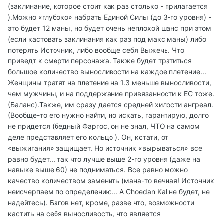
(заклинание, которое стоит как раз столько - прилагается
).Можно «глубоко» набрать Единой Силы (до 3-го уровня) -
это будет 12 маны, но будет очень неплохой шанс при этом
(если кастовать заклинания как раз под макс маны) либо
потерять Источник, либо вообще себя Выжечь. Что
приведт к смерти персонажа. Также будет тратиться
большое количество выносливости на каждое плетение...
Женщины тратят на плетение на 1.3 меньше выносливости,
чем мужчины, и на поддержание привязанности к ЕС тоже.
(Баланс).Также, им сразу дается средней хилости ангреал.
(Вообще-то его нужно найти, но искать, гарантирую, долго
не придется (бедный Фаргос, он не знал, ЧТО на самом
деле представляет его кольцо ). Он, кстати, от
«выжигания» защищает. Но источник «вырываться» все
равно будет... так что лучше выше 2-го уровня (даже на
навыке выше 60) не подниматься. Все равно можно
качество количеством заменить (мана-то вечная! Источник
неисчерпаем по определению... А Choedan Kal не будет, не
надейтесь). Багов нет, кроме, разве что, возможности
кастить на себя выносливость, что является