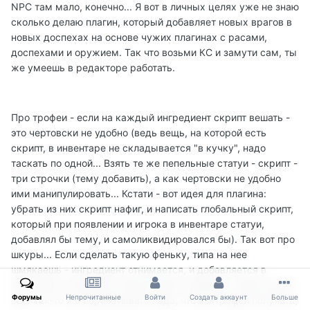
NPC там мало, конечно... Я вот в личных целях уже не знаю
сколько делаю плагин, который добавляет новых врагов в
новых доспехах на основе чужих плагинах с расами,
доспехами и оружием. Так что возьми КС и замути сам, ты
же умеешь в редакторе работать.
Про трофеи - если на каждый ингредиент скрипт вешать -
это чертовски не удобно (ведь вещь, на которой есть
скрипт, в инвентаре не складывается "в кучку", надо
таскать по одной... Взять те же пепельные статуи - скрипт -
три строчки (тему добавить), а как чертовски не удобно
ими манипулировать... Кстати - вот идея для плагина:
убрать из них скрипт нафиг, и написать глобальный скрипт,
который при появлении и игрока в инвентаре статуи,
добавлял бы тему, и самоликвидировался бы). Так вот про
шкуры... Если сделать такую феньку, типа на нее
шмякаешь - ингредиент отнимается, и добавляется в
инвентарь половичек в виде шкуры медведя... Ведь шкуру
Форумы
Непрочитанные
Войти
Создать аккаунт
Больше
еще как-то же обрабатывать надо, что бы трофей получить,