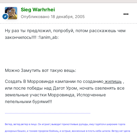
Sieg Warhrhei
Опубликовано
18 декабря, 2005
Ну раз ты предложил, попробуй, потом расскажешь чем
закончилось!!!! :1anim_ab:
Можно Замутить вот такую вещь:
Создать В Морровинде кампании по созданию
жилищь
,
или после победы над Дагот Уром, ночать озеленять все
земельные участки Морровинда, Испорченные
пепельными бурями!!!
----------------------------------------------------------------------
Ветер, ветер,ветер в лицо. Он играет, выводит прихотливые рулады, ему годятся и широкие горла
дозорных башен, и тонкие прорези бойниц, и острые, вонзенные в плоть неба шпили. Ветру нет дела