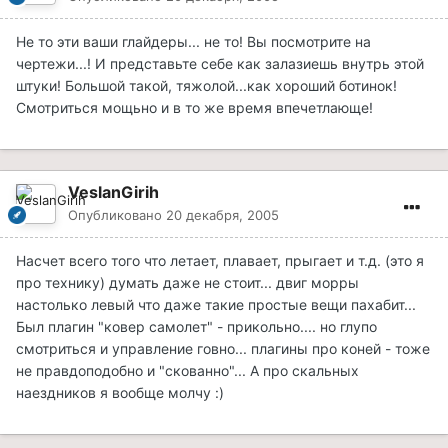
Не то эти ваши глайдеры... не то! Вы посмотрите на
чертежи...! И представьте себе как залазиешь внутрь этой
штуки! Большой такой, тяжолой...как хороший ботинок!
Смотриться мощьно и в то же время впечетлающе!
VeslanGirih
Опубликовано
20 декабря, 2005
Насчет всего того что летает, плавает, прыгает и т.д. (это я
про технику) думать даже не стоит... двиг морры
настолько левый что даже такие простые вещи пахабит...
Был плагин "ковер самолет" - прикольно.... но глупо
смотриться и управление говно... плагины про коней - тоже
не правдоподобно и "скованно"... А про скальных
наездников я вообще молчу :)