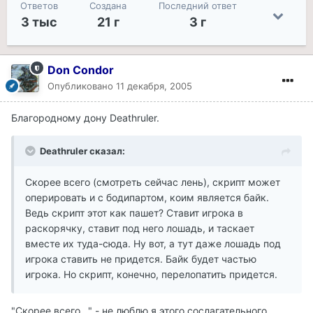
Ответов
Создана
Последний ответ
3 тыс
21 г
3 г
Don Condor
Опубликовано
11 декабря, 2005
Благородному дону Deathruler.
Deathruler сказал:
Скорее всего (смотреть сейчас лень), скрипт может
оперировать и с бодипартом, коим является байк.
Ведь скрипт этот как пашет? Ставит игрока в
раскорячку, ставит под него лошадь, и таскает
вместе их туда-сюда. Ну вот, а тут даже лошадь под
игрока ставить не придется. Байк будет частью
игрока. Но скрипт, конечно, перелопатить придется.
"Скорее всего..." - не люблю я этого сослагательного