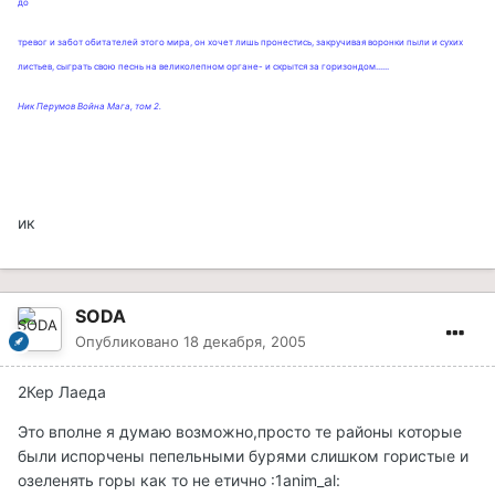
до
тревог и забот обитателей этого мира, он хочет лишь пронестись, закручивая воронки пыли и сухих
листьев, сыграть свою песнь на великолепном органе- и скрытся за горизондом......
Ник Перумов Война Мага, том 2.
ик
SODA
Опубликовано
18 декабря, 2005
2Кер Лаеда
Это вполне я думаю возможно,просто те районы которые
были испорчены пепельными бурями слишком гористые и
озеленять горы как то не етично :1anim_al: