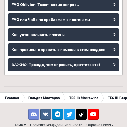
FAQ Oblivion: Технические вопросы
FAQ или ЧаВо по проблемам с плагинами
Как устанавливать плагины
Как правильно просить о помощи в этом разделе
ВАЖНО! Прежде, чем спросить, прочтите это!
Главная
Гильдия Мастеров
TES III: Morrowind
TES III: Ра
Discord
VK
Telegram
Twitter
Steam
Youtube
Тема
Политика конфиденциальности
Обратная связь