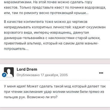
маразматиками. На этой почве можно сделать гору
квестов. Только представьте квест по починке водоровода,
или, там по ремонту весно протекающей крыши...
В качестве контингента тоже можно до чертиков
напридумывать колоритных личностей: хаджит-скуумоман
вороватого вида, имперец-извращенец, двинутая
данмерша-тельванийка с наклонностями старой шлюхи,
приветливый альтмер, который на самом деле маньяк-
потрошитель...
Lord Drem
Опубликовано
17 декабря, 2005
У меня идея! Может сделать такой мод который делает так
при чтении заклинания удар молнии молнии били прямо из
пальцев рук. Возможно ли это?