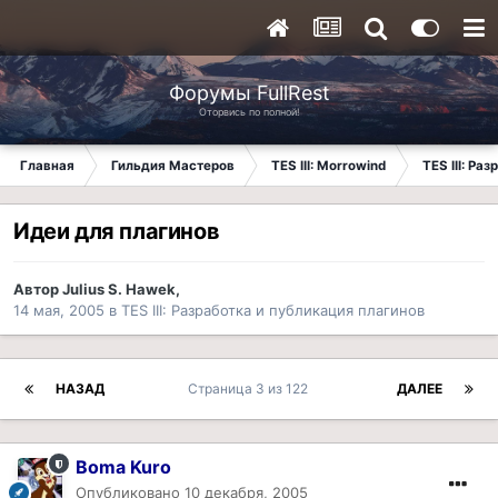
Форумы FullRest
Оторвись по полной!
Главная
Гильдия Мастеров
TES III: Morrowind
TES III: Ра
Идеи для плагинов
Автор
Julius S. Hawek
,
14 мая, 2005
в
TES III: Разработка и публикация плагинов
НАЗАД
Страница 3 из 122
ДАЛЕЕ
Boma Kuro
Опубликовано
10 декабря, 2005