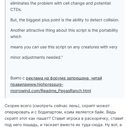
eliminates the problem with cell change and potential
CTDs.
But, the biggest plus point is the ability to detect collision.
Another attractive thing about this script is the portability
which
means you can use this script on any creatures with very
minor adjustments needed."
Взято с
реклама на форуме запрещена, читай
правилаwww.highpressure-
morrowind.com/Readme_PegasRanch.html
Скорее всего (смотреть сейчас лень), скрипт может
оперировать и с бодипартом, коим является байк. Ведь
скрипт этот как пашет? Ставит игрока в раскорячку, ставит
под него лошадь, и таскает вместе их туда-сюда. Ну вот, а