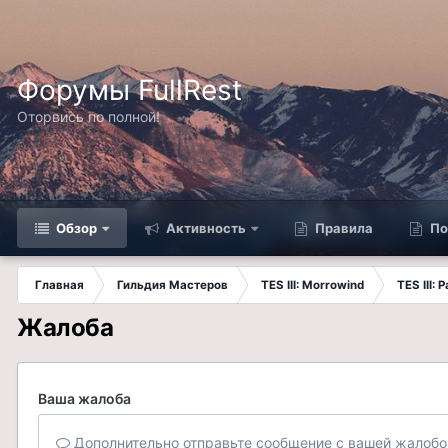
Форумы FullRest
Оторвись по полной!
Обзор
Активность
Правила
По
Главная
Гильдия Мастеров
TES III: Morrowind
TES III:
Жалоба
Ваша жалоба
Дополнительно отправьте сообщение с вашей жалобо