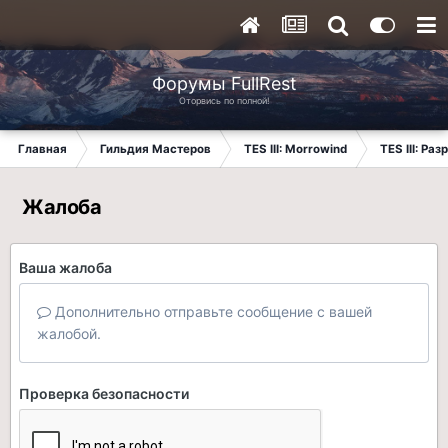
Форумы FullRest
Оторвись по полной!
Главная
Гильдия Мастеров
TES III: Morrowind
TES III: Ра
Жалоба
Ваша жалоба
Дополнительно отправьте сообщение с вашей
жалобой.
Проверка безопасности