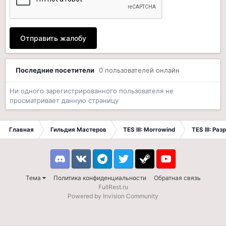
Отправить жалобу
Последние посетители
0 пользователей онлайн
Ни одного зарегистрированного пользователя не
просматривает данную страницу
Главная
Гильдия Мастеров
TES III: Morrowind
TES III: Ра
Discord
VK
Telegram
Twitter
Steam
Youtube
Тема
Политика конфиденциальности
Обратная связь
FullRest.ru
Powered by Invision Community