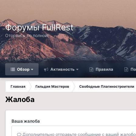
Форумы FullRest
Оторвись по полной!
Обзор
Активность
Правила
По
Главная
Гильдия Мастеров
Свободные Плагиностроители
Жалоба
Ваша жалоба
Дополнительно отправьте сообщение с вашей жалобо