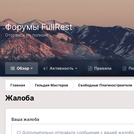
Форумы FullRest
Оторвись по полной!
Обзор
Активность
Правила
По
Главная
Гильдия Мастеров
Свободные Плагиностроители
Жалоба
Ваша жалоба
Дополнительно отправьте сообщение с вашей жалобо