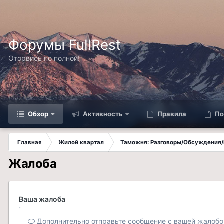
Форумы FullRest
Оторвись по полной!
Обзор
Активность
Правила
По
Главная
Жилой квартал
Таможня: Разговоры/Обсуждения/
Жалоба
Ваша жалоба
Дополнительно отправьте сообщение с вашей жалобо