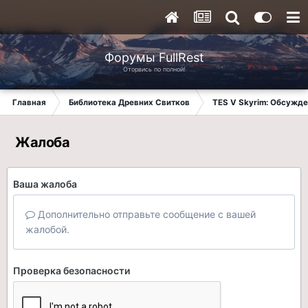
Форумы FullRest
Оторвись по полной!
Главная
Библиотека Древних Свитков
TES V Skyrim: Обсужде
Жалоба
Ваша жалоба
Дополнительно отправьте сообщение с вашей
жалобой.
Проверка безопасности