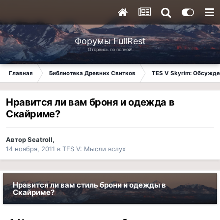
Форумы FullRest
Оторвись по полной!
Главная
Библиотека Древних Свитков
TES V Skyrim: Обсужде
Нравится ли вам броня и одежда в
Скайриме?
Автор
Seatroll
,
14 ноября, 2011
в
TES V: Мысли вслух
Нравится ли вам стиль брони и одежды в
Скайриме?