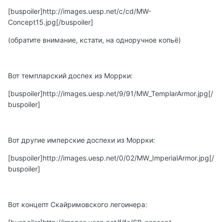
[buspoiler]
http://images.uesp.net/c/cd/MW-
Concept15.jpg
[/buspoiler]
(обратите внимание, кстати, на одноручное копьё)
Вот темпларский доспех из Моррки:
[buspoiler]
http://images.uesp.net/9/91/MW_TemplarArmor.jpg
[/
buspoiler]
Вот другие имперские доспехи из Моррки:
[buspoiler]
http://images.uesp.net/0/02/MW_ImperialArmor.jpg
[/
buspoiler]
Вот концепт Скайримовского легоинера: