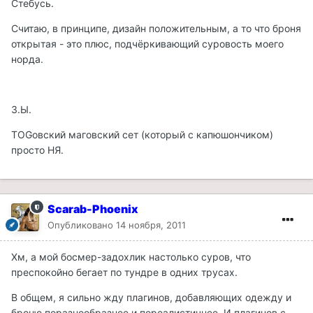
Стебусь.
Считаю, в принципе, дизайн положительным, а то что броня
открытая - это плюс, подчёркивающий суровость моего
норда.
З.Ы.
TOGовский маговский сет (который с капюшончиком)
просто НЯ.
Scarab-Phoenix
Опубликовано
14 ноября, 2011
Хм, а мой босмер-задохлик настолько суров, что
преспокойно бегает по тундре в одних трусах.
В общем, я сильно жду плагинов, добавляющих одежду и
броню поразнообразнее и пореалистичнее. И плагинов с