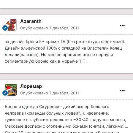
Azaranth
Опубликовано
7 декабря, 2011
за дизайн брони 5+ кроме ТБ (без ретекстура садо-мазо).
Дизайн эльфийской 100% с оглядкой на Властелин Колец
делали(ваш кэп). Но мне не нравится что не вернули
сегментарную броню как в морыче Т_Т.
Лоремар
Опубликовано
7 декабря, 2011
Броня и одежда Скурения - дикий высер больного
человека (команды больных людей?..). население,
гуляющее с глубоким декольте в ~30-40 градусов мороза,
Меховые доспехи с оголёнными боками (считай, лёгкими)...
Да я в 10 градусов тепла с голыми руками и боками на