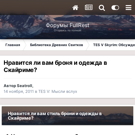
Форумы FullRest
Оторвись по полной!
Главная
Библиотека Древних Свитков
TES V Skyrim: Обсужде
Нравится ли вам броня и одежда в
Скайриме?
Автор
Seatroll
,
14 ноября, 2011
в
TES V: Мысли вслух
Нравится ли вам стиль брони и одежды в
Скайриме?