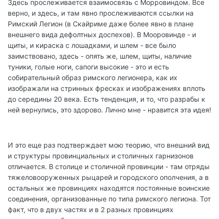
Здесь прослеживается взаимосвязь с Морровиндом. Все
верно, и здесь, и там явно прослеживаются ссылки на
Римский Легион (в Скайриме даже более явно в плане
внешнего вида дефолтных доспехов). В Мооровинде - и
щиты, и кираска с лошадками, и шлем - все было
заимствовано, здесь - опять же, шлем, щиты, наличие
туники, голые ноги, сапоги высокие - это и есть
собирательный образ римского легионера, как их
изображали на стринных фресках и изображениях вплоть
до середины 20 века. Есть тенденция, и то, что разрабы к
ней вернулись, это здорово. Лично мне - нравится эта идея!
И это еще раз подтверждает мою теорию, что внешний вид
и структуры провинциальных и столичных гарнизонов
отличается. В столице и столичной провинции - там отряды
тяжеловооруженных рыцарей и городского ополчения, а в
остальных же провинциях находятся постоянные воинские
соединения, организованные по типа римского легиона. Тот
факт, что в двух частях и в 2 разных провинциях