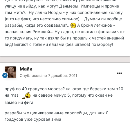
улицу не выйду, как могут Данмеры, Имперцы и прочие
там жить?.. Ну ладно Норды - у них сопротивление холоду
(и то не факт, что настолько сильное)... Думали ли вообще
разрабы, когда это создавали?..
А броня легионов -
полная копия Римской... Ну ладно, не хватило фантазии что-
то придумать, ну так взяли бы из прошлых частей внешний
вид! Бегают с голыми яйцами (без штанов) по морозу!
Майк
Опубликовано
7 декабря, 2011
пруф по 40 градусов мороза? на югах где березки там +10
на глаз
на севере минус 5, потому что океан не
замер ни фига
разрабы же цивилизованные европейцы, для них 0
градусов уже суровая зима