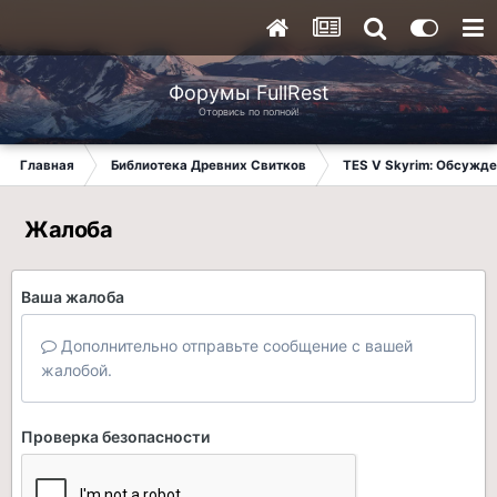
Форумы FullRest
Оторвись по полной!
Главная
Библиотека Древних Свитков
TES V Skyrim: Обсужде
Жалоба
Ваша жалоба
Дополнительно отправьте сообщение с вашей
жалобой.
Проверка безопасности